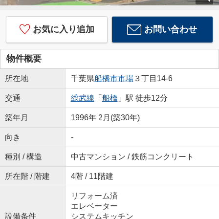
お気に入り追加
お問い合わせ
物件概要
所在地
千葉県
船橋市
市場
３丁目14-6
交通
総武線
「
船橋
」駅 徒歩12分
築年月
1996年 2月(築30年)
向き
-
種別 / 構造
中古マンション / 鉄筋コンクリート
所在階 / 階建
4階 / 11階建
リフォーム済
エレベーター
設備条件
システムキッチン