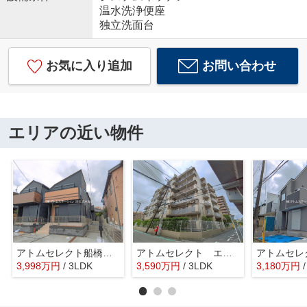
温水洗浄便座
独立洗面台
お気に入り追加
お問い合わせ
エリアの近い物件
アトムセレクト船橋市習志野台5丁目 2号棟
アトムセレクト エステ・スクエア船橋7階
3,998
万
円
/ 3LDK
3,590
万
円
/ 3LDK
3,180
万
円