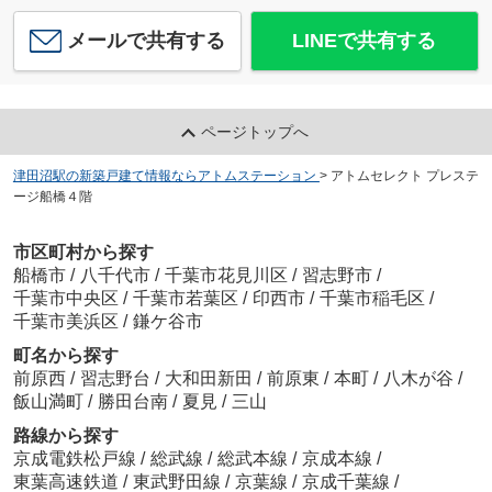
メールで共有する
LINEで共有する
ページトップへ
津田沼駅の新築戸建て情報ならアトムステーション
>
アトムセレクト プレステ
ージ船橋４階
市区町村から探す
船橋市
/
八千代市
/
千葉市花見川区
/
習志野市
/
千葉市中央区
/
千葉市若葉区
/
印西市
/
千葉市稲毛区
/
千葉市美浜区
/
鎌ケ谷市
町名から探す
前原西
/
習志野台
/
大和田新田
/
前原東
/
本町
/
八木が谷
/
飯山満町
/
勝田台南
/
夏見
/
三山
路線から探す
京成電鉄松戸線
/
総武線
/
総武本線
/
京成本線
/
東葉高速鉄道
/
東武野田線
/
京葉線
/
京成千葉線
/