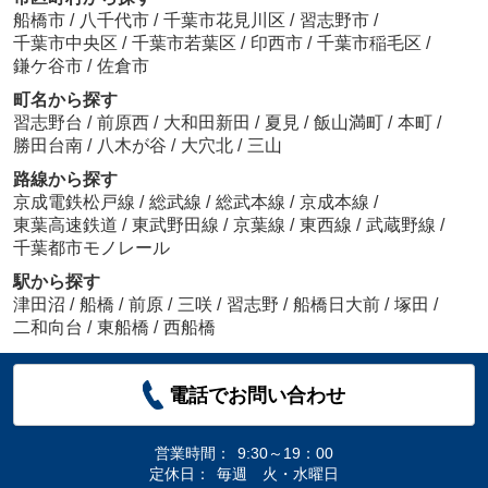
船橋市
/
八千代市
/
千葉市花見川区
/
習志野市
/
千葉市中央区
/
千葉市若葉区
/
印西市
/
千葉市稲毛区
/
鎌ケ谷市
/
佐倉市
町名から探す
習志野台
/
前原西
/
大和田新田
/
夏見
/
飯山満町
/
本町
/
勝田台南
/
八木が谷
/
大穴北
/
三山
路線から探す
京成電鉄松戸線
/
総武線
/
総武本線
/
京成本線
/
東葉高速鉄道
/
東武野田線
/
京葉線
/
東西線
/
武蔵野線
/
千葉都市モノレール
駅から探す
津田沼
/
船橋
/
前原
/
三咲
/
習志野
/
船橋日大前
/
塚田
/
二和向台
/
東船橋
/
西船橋
電話でお問い合わせ
営業時間：
9:30～19：00
定休日：
毎週 火・水曜日