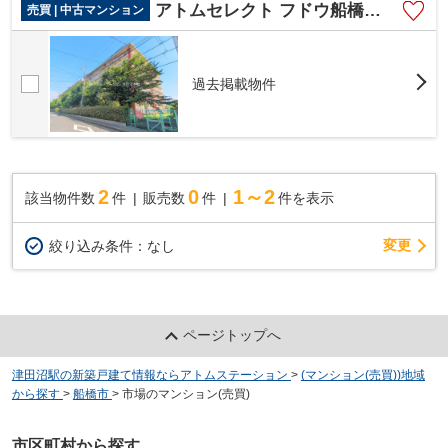
アトムセレクト フドウ船橋ハイツ301号室
売買 | 中古マンション
過去掲載物件
2
0
1～2
該当物件数
件
販売数
件
件を表示
変更
絞り込み条件：
なし
ページトップへ
津田沼駅の新築戸建て情報ならアトムステーション
>
(マンション(売買))地域
から探す
>
船橋市
>
市場のマンション(売買)
市区町村から探す