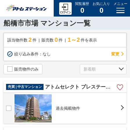
閲覧履歴
お気に入り
メニュー
0
0
船橋市市場 マンション一覧
2
0
1～2
該当物件数
件
販売数
件
件を表示
変更
絞り込み条件：
なし
販売物件のみ
アトムセレクト プレステージ船橋４階
売買 | 中古マンション
過去掲載物件