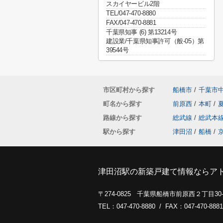
スカイヤービル2階
TEL/047-470-8880
FAX/047-470-8881
千葉県知事 (6) 第13214号
建設業/千葉県知事許可（般-05）第
39544号
市区町村から探す
船橋市
/
千葉市
町名から探す
前原西
/
本町
/
路線から探す
総武線
/
総武本
駅から探す
津田沼
/
船橋
/
津田沼駅の新築戸建て情報ならア
〒274-0825 千葉県船橋市前原西２丁目3
TEL：047-470-8880 / FAX：047-470-8881