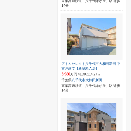
東葉高速鉄道「八千代緑が丘」駅 徒歩
14分
アトムセレクト八千代市大和田新田 中
古戸建て【新築未入居】
3,980
万円 4LDK/114.27㎡
千葉県
八千代市
大和田新田
東葉高速鉄道「八千代緑が丘」駅 徒歩
14分