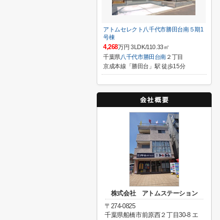
アトムセレクト八千代市勝田台南５期1
号棟
4,268
万円 3LDK/110.33㎡
千葉県
八千代市
勝田台南
２丁目
京成本線「勝田台」駅 徒歩15分
株式会社 アトムステーション
〒274-0825
千葉県船橋市前原西２丁目30-8 エ