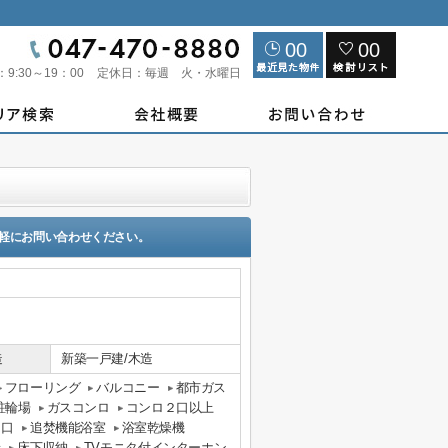
00
00
：
9:30～19：00
定休日：
毎週 火・水曜日
軽にお問い合わせください。
造
新築一戸建/木造
フローリング
バルコニー
都市ガス
駐輪場
ガスコンロ
コンロ２口以上
３口
追焚機能浴室
浴室乾燥機
上
床下収納
TVモニタ付インターホン