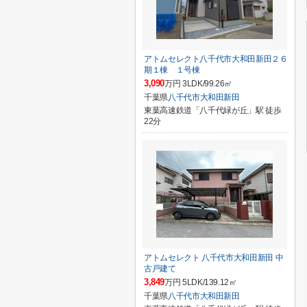
アトムセレクト八千代市大和田新田２６
期１棟 １号棟
3,090
万円 3LDK/99.26㎡
千葉県
八千代市
大和田新田
東葉高速鉄道「八千代緑が丘」駅 徒歩
22分
アトムセレクト 八千代市大和田新田 中
古戸建て
3,849
万円 5LDK/139.12㎡
千葉県
八千代市
大和田新田