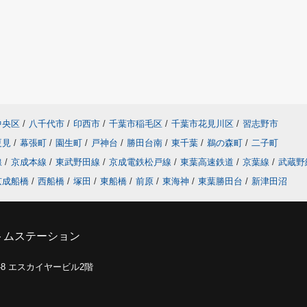
中央区
/
八千代市
/
印西市
/
千葉市稲毛区
/
千葉市花見川区
/
習志野市
夏見
/
幕張町
/
園生町
/
戸神台
/
勝田台南
/
東千葉
/
鵜の森町
/
二子町
線
/
京成本線
/
東武野田線
/
京成電鉄松戸線
/
東葉高速鉄道
/
京葉線
/
武蔵野
京成船橋
/
西船橋
/
塚田
/
東船橋
/
前原
/
東海神
/
東葉勝田台
/
新津田沼
トムステーション
0-8 エスカイヤービル2階