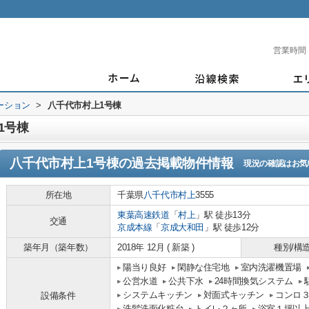
営業時間
ーション
>
八千代市村上1号棟
1号棟
八千代市村上1号棟
の過去掲載物件情報
現況の確認はお気
所在地
千葉県
八千代市
村上
3555
東葉高速鉄道
「
村上
」駅 徒歩13分
交通
京成本線
「
京成大和田
」駅 徒歩12分
築年月（築年数）
2018年 12月 ( 新築 )
種別/構
陽当り良好
閑静な住宅地
室内洗濯機置場
公営水道
公共下水
24時間換気システム
システムキッチン
対面式キッチン
コンロ
設備条件
洗髪洗面化粧台
トイレ２ヶ所
浴室１坪以