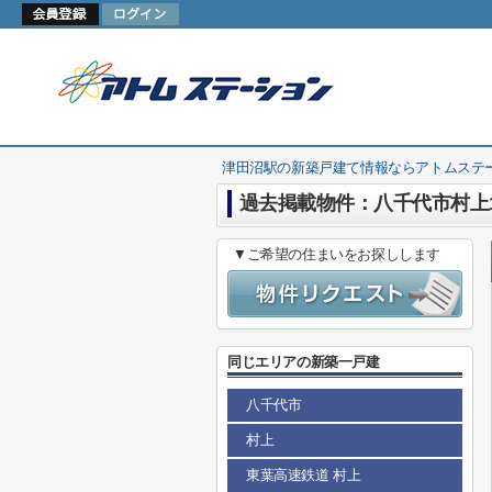
津田沼駅の新築戸建て情報ならアトムステ
過去掲載物件：八千代市村上
▼ご希望の住まいをお探しします
同じエリアの新築一戸建
八千代市
村上
東葉高速鉄道 村上