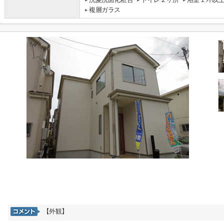
複層ガラス
【外観】