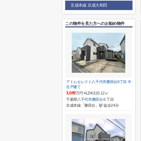
京成本線 京成大和田
この物件を見た方へのお勧め物件
アトムセレクト八千代市勝田台6丁目 中
古戸建て
3,049
万円 4LDK/110.12㎡
千葉県
八千代市
勝田台
６丁目
京成本線「勝田台」駅 徒歩24分