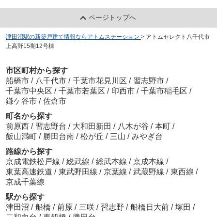
ページトップへ
津田沼駅の新築戸建て情報ならアトムステーション
>
アトムセレクト八千代市
上高野15期12号棟
市区町村から探す
船橋市
/
八千代市
/
千葉市花見川区
/
習志野市
/
千葉市中央区
/
千葉市若葉区
/
印西市
/
千葉市稲毛区
/
鎌ケ谷市
/
佐倉市
町名から探す
前原西
/
習志野台
/
大和田新田
/
八木が谷
/
本町
/
飯山満町
/
勝田台南
/
松が丘
/
三山
/
みやぎ台
路線から探す
京成電鉄松戸線
/
総武線
/
総武本線
/
京成本線
/
東葉高速鉄道
/
東武野田線
/
京葉線
/
武蔵野線
/
東西線
/
京成千葉線
駅から探す
津田沼
/
船橋
/
前原
/
三咲
/
習志野
/
船橋日大前
/
塚田
/