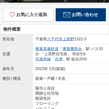
お気に入り追加
お問い合わせ
物件概要
所在地
千葉県
八千代市
上高野
1322-3
東葉高速鉄道
「
東葉勝田台
」駅 バス10
交通
分 「上高野住宅前」 停歩5分
京成本線
「
志津
」駅 徒歩20分
築年月
2023年 2月(新築)
種別 / 構造
新築一戸建 / 木造
陽当り良好
閑静な住宅地
眺望良好
フローリング
バルコニー