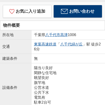
お気に入り追加
お問い合わせ
物件概要
所在地
千葉県
八千代市
高津
1006
東葉高速鉄道
「
八千代緑が丘
」駅 徒歩2
交通
6分
建築条件
無
陽当り良好
閑静な住宅地
眺望良好
旗竿地
設備条件
公営水道
公共下水
電気有
駐車2台可