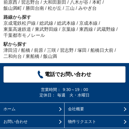
前原西
/
習志野台
/
大和田新田
/
八木が谷
/
本町
/
飯山満町
/
勝田台南
/
松が丘
/
三山
/
みやぎ台
路線から探す
京成電鉄松戸線
/
総武線
/
総武本線
/
京成本線
/
東葉高速鉄道
/
東武野田線
/
京葉線
/
東西線
/
武蔵野線
/
千葉都市モノレール
駅から探す
津田沼
/
船橋
/
前原
/
三咲
/
習志野
/
塚田
/
船橋日大前
/
二和向台
/
東船橋
/
飯山満
電話でお問い合わせ
営業時間：
9:30～19：00
定休日：
毎週 火・水曜日
ホーム
会社概要
お問い合わせ
物件リクエスト