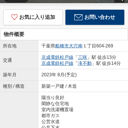
お気に入り追加
お問い合わせ
物件概要
所在地
千葉県
船橋市
大穴南
１丁目604-269
京成電鉄松戸線
「
三咲
」駅 徒歩13分
交通
京成電鉄松戸線
「
滝不動
」駅 徒歩14分
築年月
2023年 8月(予定)
種別 / 構造
新築一戸建 / 木造
陽当り良好
閑静な住宅地
室内洗濯機置場
都市ガス
公営水道
公共下水