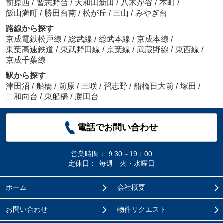
前原西
/
習志野台
/
大和田新田
/
八木が谷
/
本町
/
飯山満町
/
勝田台南
/
松が丘
/
三山
/
みやぎ台
路線から探す
京成電鉄松戸線
/
総武線
/
総武本線
/
京成本線
/
東葉高速鉄道
/
東武野田線
/
京葉線
/
武蔵野線
/
東西線
/
京成千葉線
駅から探す
津田沼
/
船橋
/
前原
/
三咲
/
習志野
/
船橋日大前
/
塚田
/
二和向台
/
東船橋
/
勝田台
電話でお問い合わせ
営業時間：
9:30～19：00
定休日：
毎週 火・水曜日
ホーム
会社概要
お問い合わせ
物件リクエスト