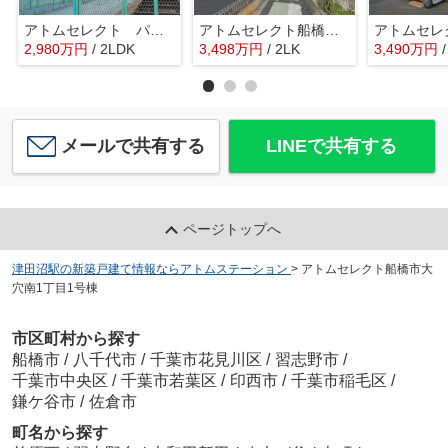
アトムセレクト パレ・ドール津田沼 3階
アトムセレクト船橋市習志野台5丁目 3号棟
2,980
万
円
/ 2LDK
3,498
万
円
/ 2LK
3,490
万
円
メールで共有する
LINEで共有する
ページトップへ
津田沼駅の新築戸建て情報ならアトムステーション
>
アトムセレクト船橋市大
穴南1丁目1号棟
市区町村から探す
船橋市
/
八千代市
/
千葉市花見川区
/
習志野市
/
千葉市中央区
/
千葉市若葉区
/
印西市
/
千葉市稲毛区
/
鎌ケ谷市
/
佐倉市
町名から探す