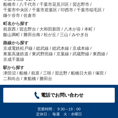
船橋市
/
八千代市
/
千葉市花見川区
/
習志野市
/
千葉市中央区
/
千葉市若葉区
/
印西市
/
千葉市稲毛区
/
鎌ケ谷市
/
佐倉市
町名から探す
前原西
/
習志野台
/
大和田新田
/
八木が谷
/
本町
/
飯山満町
/
勝田台南
/
松が丘
/
三山
/
みやぎ台
路線から探す
京成電鉄松戸線
/
総武線
/
総武本線
/
京成本線
/
東葉高速鉄道
/
東武野田線
/
京葉線
/
武蔵野線
/
東西線
/
京成千葉線
駅から探す
津田沼
/
船橋
/
前原
/
三咲
/
習志野
/
船橋日大前
/
塚田
/
二和向台
/
東船橋
/
勝田台
電話でお問い合わせ
営業時間：
9:30～19：00
定休日：
毎週 火・水曜日