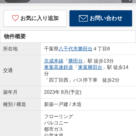
お気に入り追加
お問い合わせ
物件概要
所在地
千葉県
八千代市
勝田台
４丁目8
京成本線
「
勝田台
」駅 徒歩13分
東葉高速鉄道
「
東葉勝田台
」駅 徒歩14
交通
分
「四丁目西」バス停下車 徒歩2分
築年月
2023年 8月(予定)
種別 / 構造
新築一戸建 / 木造
フローリング
バルコニー
都市ガス
公営水道