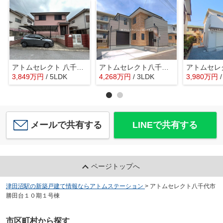
アトムセレクト 八千代市大和田新田 中古戸建て
アトムセレクト八千代市勝田台南５期1号棟
3,849
万
円
/ 5LDK
4,268
万
円
/ 3LDK
3,980
万
円
メールで共有する
LINEで共有する
ページトップへ
津田沼駅の新築戸建て情報ならアトムステーション
>
アトムセレクト八千代市
勝田台１０期１号棟
市区町村から探す