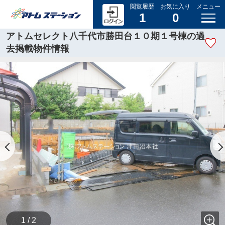
閲覧履歴
お気に入り
メニュー
1
0
アトムセレクト八千代市勝田台１０期１号棟の過
去掲載物件情報
1 / 2