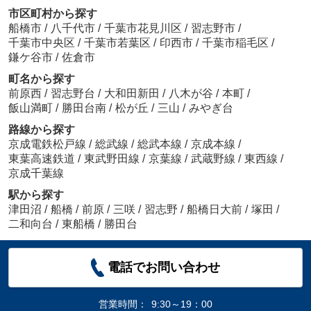
市区町村から探す
船橋市
/
八千代市
/
千葉市花見川区
/
習志野市
/
千葉市中央区
/
千葉市若葉区
/
印西市
/
千葉市稲毛区
/
鎌ケ谷市
/
佐倉市
町名から探す
前原西
/
習志野台
/
大和田新田
/
八木が谷
/
本町
/
飯山満町
/
勝田台南
/
松が丘
/
三山
/
みやぎ台
路線から探す
京成電鉄松戸線
/
総武線
/
総武本線
/
京成本線
/
東葉高速鉄道
/
東武野田線
/
京葉線
/
武蔵野線
/
東西線
/
京成千葉線
駅から探す
津田沼
/
船橋
/
前原
/
三咲
/
習志野
/
船橋日大前
/
塚田
/
二和向台
/
東船橋
/
勝田台
電話でお問い合わせ
営業時間：
9:30～19：00