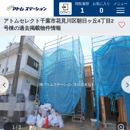
閲覧履歴
お気に入り
メニュー
1
0
アトムセレクト千葉市花見川区朝日ヶ丘4丁目2
号棟の過去掲載物件情報
1 / 3