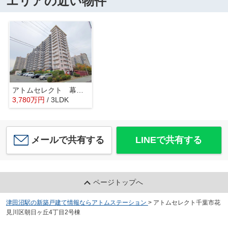
エリアの近い物件
アトムセレクト 幕張ファミールハイツ4号棟
3,780
万
円
/ 3LDK
メールで共有する
LINEで共有する
ページトップへ
津田沼駅の新築戸建て情報ならアトムステーション
>
アトムセレクト千葉市花
見川区朝日ヶ丘4丁目2号棟