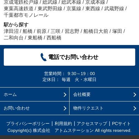
京成電鉄松戸線
/
総武線
/
総武本線
/
京成本線
/
東葉高速鉄道
/
東武野田線
/
京葉線
/
東西線
/
武蔵野線
/
千葉都市モノレール
駅から探す
津田沼
/
船橋
/
前原
/
三咲
/
習志野
/
船橋日大前
/
塚田
/
二和向台
/
東船橋
/
西船橋
電話でお問い合わせ
営業時間：
9:30～19：00
定休日：
毎週 火・水曜日
ホーム
会社概要
お問い合わせ
物件リクエスト
プライバシーポリシー
利用規約
アクセスマップ
PCサイト
Copyright(c) 株式会社 アトムステーション All rights reserved.