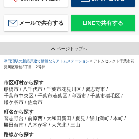
メールで共有する
LINEで共有する
ページトップへ
津田沼駅の新築戸建て情報ならアトムステーション
>
アトムセレクト千葉市花
見川区瑞穂3丁目 2号棟
市区町村から探す
船橋市
/
八千代市
/
千葉市花見川区
/
習志野市
/
千葉市中央区
/
千葉市若葉区
/
印西市
/
千葉市稲毛区
/
鎌ケ谷市
/
佐倉市
町名から探す
習志野台
/
前原西
/
大和田新田
/
夏見
/
飯山満町
/
本町
/
勝田台南
/
八木が谷
/
大穴北
/
三山
路線から探す