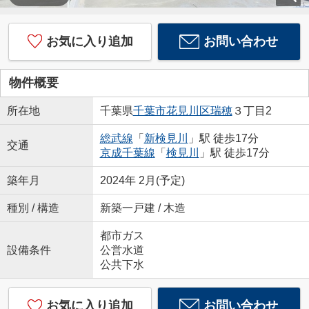
お気に入り追加
お問い合わせ
物件概要
所在地
千葉県
千葉市花見川区
瑞穂
３丁目2
総武線
「
新検見川
」駅 徒歩17分
交通
京成千葉線
「
検見川
」駅 徒歩17分
築年月
2024年 2月(予定)
種別 / 構造
新築一戸建 / 木造
都市ガス
設備条件
公営水道
公共下水
お気に入り追加
お問い合わせ