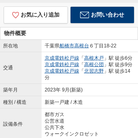
お気に入り追加
お問い合わせ
物件概要
所在地
千葉県
船橋市
高根台
６丁目18-22
京成電鉄松戸線
「
高根木戸
」駅 徒歩6分
京成電鉄松戸線
「
高根公団
」駅 徒歩9分
交通
京成電鉄松戸線
「
北習志野
」駅 徒歩14
分
築年月
2023年 9月(新築)
種別 / 構造
新築一戸建 / 木造
都市ガス
公営水道
設備条件
公共下水
ウォークインクロゼット