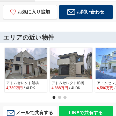
お気に入り追加
お問い合わせ
エリアの近い物件
アトムセレクト船橋市駿河台２丁目
アトムセレクト船橋市芝山9期 1号棟
4,780
万
円
/ 4LDK
4,388
万
円
/ 4LDK
4,590
万
円
メールで共有する
LINEで共有する