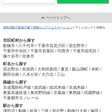
ページトップへ
津田沼駅の新築戸建て情報ならアトムステーション
>
アトムセレクト高根台
市区町村から探す
船橋市
/
八千代市
/
千葉市花見川区
/
習志野市
/
千葉市中央区
/
千葉市若葉区
/
印西市
/
千葉市稲毛区
/
鎌ケ谷市
/
佐倉市
町名から探す
習志野台
/
前原西
/
大和田新田
/
夏見
/
飯山満町
/
本町
/
勝田台南
/
八木が谷
/
大穴北
/
三山
路線から探す
京成電鉄松戸線
/
総武線
/
総武本線
/
京成本線
/
東葉高速鉄道
/
東武野田線
/
京葉線
/
東西線
/
武蔵野線
/
千葉都市モノレール
駅から探す
津田沼
/
船橋
/
前原
/
三咲
/
習志野
/
船橋日大前
/
塚田
/