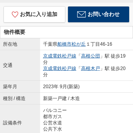
お気に入り追加
お問い合わせ
物件概要
所在地
千葉県
船橋市
松が丘
１丁目46-16
京成電鉄松戸線
「
高根公団
」駅 徒歩19
分
交通
京成電鉄松戸線
「
高根木戸
」駅 徒歩20
分
築年月
2023年 9月(新築)
種別 / 構造
新築一戸建 / 木造
バルコニー
都市ガス
設備条件
公営水道
公共下水