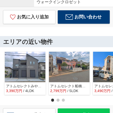
ウォークインクロゼット
お気に入り追加
お問い合わせ
エリアの近い物件
アトムセレクトみやぎ台2丁目１号棟
アトムセレクト船橋市二和東２丁目 中古戸建て
3,390
万
円
/ 4LDK
2,799
万
円
/ 5LDK
3,490
万
円