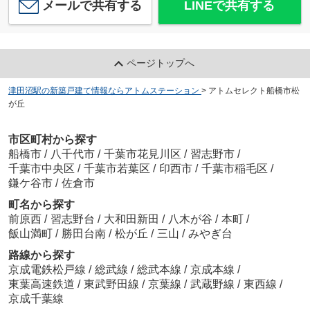
メールで共有する
LINEで共有する
ページトップへ
津田沼駅の新築戸建て情報ならアトムステーション
>
アトムセレクト船橋市松
が丘
市区町村から探す
船橋市
/
八千代市
/
千葉市花見川区
/
習志野市
/
千葉市中央区
/
千葉市若葉区
/
印西市
/
千葉市稲毛区
/
鎌ケ谷市
/
佐倉市
町名から探す
前原西
/
習志野台
/
大和田新田
/
八木が谷
/
本町
/
飯山満町
/
勝田台南
/
松が丘
/
三山
/
みやぎ台
路線から探す
京成電鉄松戸線
/
総武線
/
総武本線
/
京成本線
/
東葉高速鉄道
/
東武野田線
/
京葉線
/
武蔵野線
/
東西線
/
京成千葉線