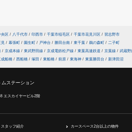
中央区
/
八千代市
/
印西市
/
千葉市稲毛区
/
千葉市花見川区
/
習志野市
夏見
/
幕張町
/
園生町
/
戸神台
/
勝田台南
/
東千葉
/
鵜の森町
/
二子町
線
/
京成本線
/
東武野田線
/
京成電鉄松戸線
/
東葉高速鉄道
/
京葉線
/
武蔵野
京成船橋
/
西船橋
/
塚田
/
東船橋
/
前原
/
東海神
/
東葉勝田台
/
新津田沼
トムステーション
0-8 エスカイヤービル2階
スタッフ紹介
カースペース2台以上の物件