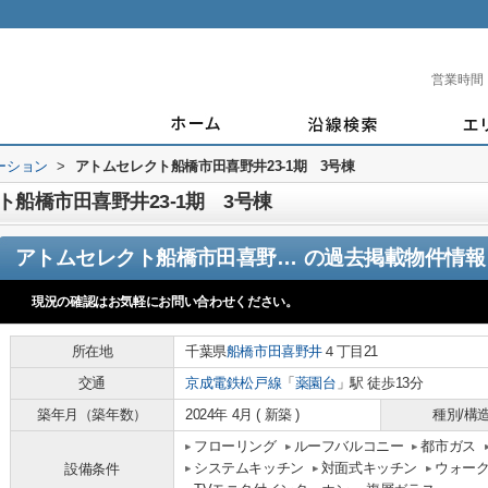
営業時間
ーション
>
アトムセレクト船橋市田喜野井23-1期 3号棟
船橋市田喜野井23-1期 3号棟
アトムセレクト船橋市田喜野井23-1期 3号棟
の過去掲載物件情報
現況の確認はお気軽にお問い合わせください。
所在地
千葉県
船橋市
田喜野井
４丁目21
交通
京成電鉄松戸線
「
薬園台
」駅 徒歩13分
築年月（築年数）
2024年 4月 ( 新築 )
種別/構
フローリング
ルーフバルコニー
都市ガス
システムキッチン
対面式キッチン
ウォー
設備条件