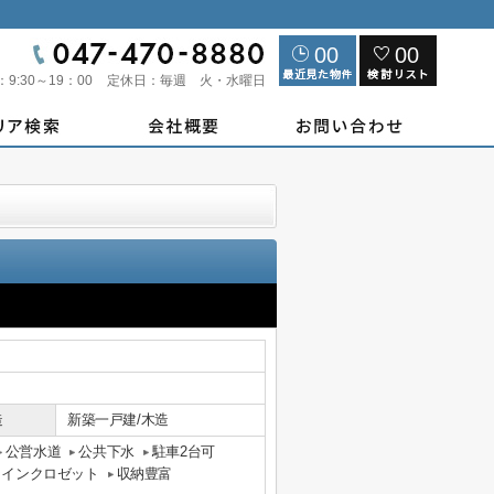
00
00
：
9:30～19：00
定休日：
毎週 火・水曜日
造
新築一戸建/木造
公営水道
公共下水
駐車2台可
クインクロゼット
収納豊富