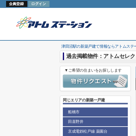
津田沼駅の新築戸建て情報ならアトムステ
過去掲載物件：アトムセレクト
▼ご希望の住まいをお探しします
同じエリアの新築一戸建
船橋市
田喜野井
京成電鉄松戸線 薬園台