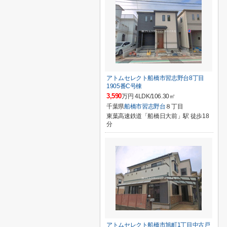
アトムセレクト船橋市習志野台8丁目
1905番C号棟
3,590
万円 4LDK/106.30㎡
千葉県
船橋市
習志野台
８丁目
東葉高速鉄道「船橋日大前」駅 徒歩18
分
アトムセレクト船橋市旭町1丁目中古戸