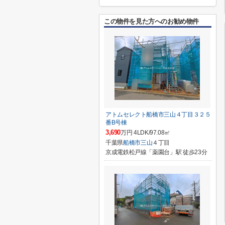
この物件を見た方へのお勧め物件
アトムセレクト船橋市三山４丁目３２５
番B号棟
3,690
万円 4LDK/97.08㎡
千葉県
船橋市
三山
４丁目
京成電鉄松戸線「薬園台」駅 徒歩23分