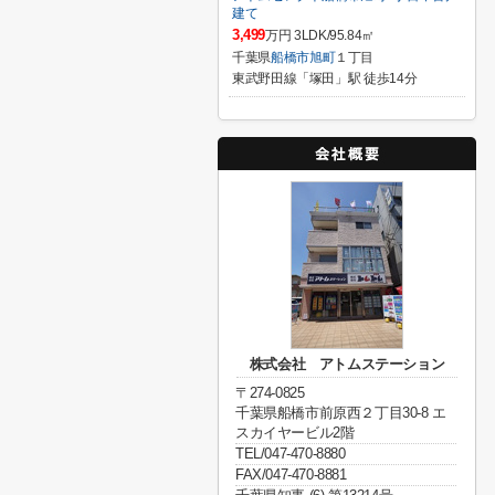
建て
3,499
万円 3LDK/95.84㎡
千葉県
船橋市
旭町
１丁目
東武野田線「塚田」駅 徒歩14分
株式会社 アトムステーション
〒274-0825
千葉県船橋市前原西２丁目30-8 エ
スカイヤービル2階
TEL/047-470-8880
FAX/047-470-8881