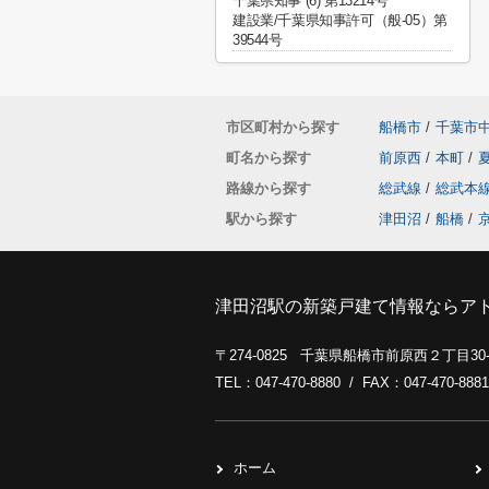
千葉県知事 (6) 第13214号
建設業/千葉県知事許可（般-05）第
39544号
市区町村から探す
船橋市
/
千葉市
町名から探す
前原西
/
本町
/
路線から探す
総武線
/
総武本
駅から探す
津田沼
/
船橋
/
津田沼駅の新築戸建て情報ならア
〒274-0825 千葉県船橋市前原西２丁目3
TEL：047-470-8880 / FAX：047-470-8881
ホーム