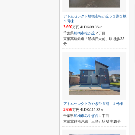
アトムセレクト船橋市松が丘５１期１棟
１号棟
3,690
万円 4LDK/99.36㎡
千葉県
船橋市
松が丘
２丁目
東葉高速鉄道「船橋日大前」駅 徒歩33
分
アトムセレクトみやぎ台５期 １号棟
3,698
万円 4LDK/114.32㎡
千葉県
船橋市
みやぎ台
１丁目
京成電鉄松戸線「三咲」駅 徒歩19分