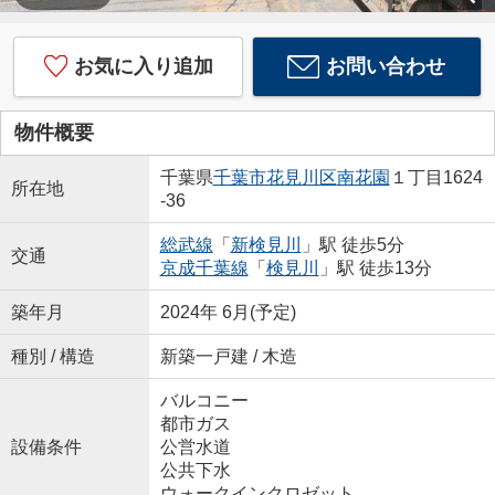
お気に入り追加
お問い合わせ
物件概要
千葉県
千葉市花見川区
南花園
１丁目1624
所在地
-36
総武線
「
新検見川
」駅 徒歩5分
交通
京成千葉線
「
検見川
」駅 徒歩13分
築年月
2024年 6月(予定)
種別 / 構造
新築一戸建 / 木造
バルコニー
都市ガス
設備条件
公営水道
公共下水
ウォークインクロゼット