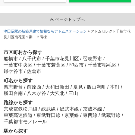
ページトップへ
津田沼駅の新築戸建て情報ならアトムステーション
>
アトムセレクト千葉市花
見川区南花園１期 ２号棟
市区町村から探す
船橋市
/
八千代市
/
千葉市花見川区
/
習志野市
/
千葉市中央区
/
千葉市若葉区
/
印西市
/
千葉市稲毛区
/
鎌ケ谷市
/
佐倉市
町名から探す
習志野台
/
前原西
/
大和田新田
/
夏見
/
飯山満町
/
本町
/
勝田台南
/
八木が谷
/
大穴北
/
三山
路線から探す
京成電鉄松戸線
/
総武線
/
総武本線
/
京成本線
/
東葉高速鉄道
/
東武野田線
/
京葉線
/
東西線
/
武蔵野線
/
千葉都市モノレール
駅から探す