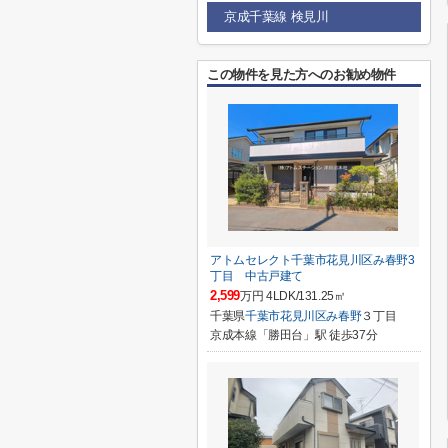
京成千葉線 検見川
この物件を見た方へのお勧め物件
アトムセレクト千葉市花見川区み春野3
丁目 中古戸建て
2,599
万円 4LDK/131.25㎡
千葉県
千葉市花見川区
み春野
３丁目
京成本線「勝田台」駅 徒歩37分