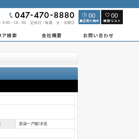
00
00
：
9:30～19：00
定休日：
毎週 火・水曜日
造
新築一戸建/木造