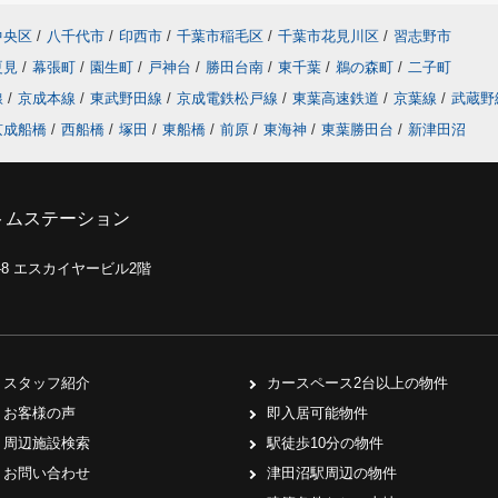
中央区
/
八千代市
/
印西市
/
千葉市稲毛区
/
千葉市花見川区
/
習志野市
夏見
/
幕張町
/
園生町
/
戸神台
/
勝田台南
/
東千葉
/
鵜の森町
/
二子町
線
/
京成本線
/
東武野田線
/
京成電鉄松戸線
/
東葉高速鉄道
/
京葉線
/
武蔵野
京成船橋
/
西船橋
/
塚田
/
東船橋
/
前原
/
東海神
/
東葉勝田台
/
新津田沼
トムステーション
0-8 エスカイヤービル2階
スタッフ紹介
カースペース2台以上の物件
お客様の声
即入居可能物件
周辺施設検索
駅徒歩10分の物件
お問い合わせ
津田沼駅周辺の物件