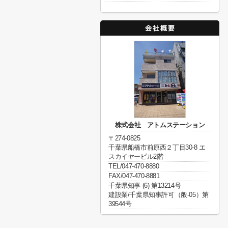
株式会社 アトムステーション
〒274-0825
千葉県船橋市前原西２丁目30-8 エ
スカイヤービル2階
TEL/047-470-8880
FAX/047-470-8881
千葉県知事 (6) 第13214号
建設業/千葉県知事許可（般-05）第
39544号