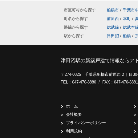
市区町村から探す
船橋市
/
千葉市
町名から探す
前原西
/
本町
/
路線から探す
総武線
/
総武本
駅から探す
津田沼
/
船橋
/
津田沼駅の新築戸建て情報ならア
〒274-0825 千葉県船橋市前原西２丁目3
TEL：047-470-8880 / FAX：047-470-8881
ホーム
会社概要
プライバシーポリシー
利用規約