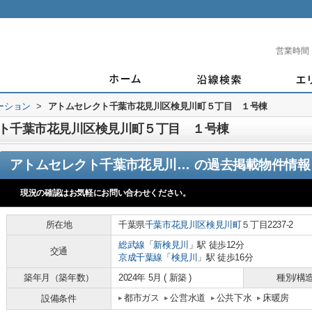
営業時間
ーション
>
アトムセレクト千葉市花見川区検見川町５丁目 １号棟
ト千葉市花見川区検見川町５丁目 １号棟
アトムセレクト千葉市花見川区検見川町５丁目 １号棟
の過去掲載物件情報
現況の確認はお気軽にお問い合わせください。
所在地
千葉県
千葉市花見川区
検見川町
５丁目2237-2
総武線
「
新検見川
」駅 徒歩12分
交通
京成千葉線
「
検見川
」駅 徒歩16分
築年月（築年数）
2024年 5月 ( 新築 )
種別/構
都市ガス
公営水道
公共下水
床暖房
設備条件