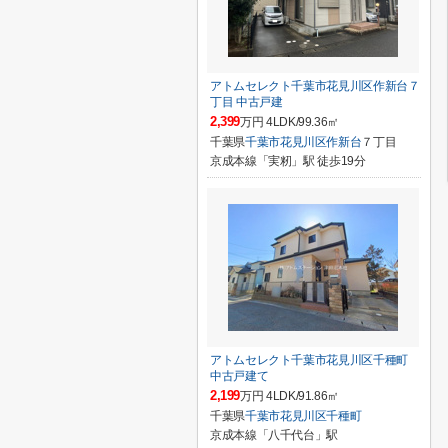
アトムセレクト千葉市花見川区作新台７
丁目 中古戸建
2,399
万円 4LDK/99.36㎡
千葉県
千葉市花見川区
作新台
７丁目
京成本線「実籾」駅 徒歩19分
アトムセレクト千葉市花見川区千種町
中古戸建て
2,199
万円 4LDK/91.86㎡
千葉県
千葉市花見川区
千種町
京成本線「八千代台」駅