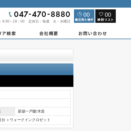
00
00
：
9:30～19：00
定休日：
毎週 火・水曜日
造
新築一戸建/木造
粧台
ウォークインクロゼット