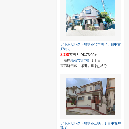
アトムセレクト船橋市北本町２丁目中古
戸建て
2,999
万円 3LDK/73.69㎡
千葉県
船橋市
北本町
２丁目
東武野田線「塚田」駅 徒歩6分
アトムセレクト船橋市三咲５丁目中古戸
建て