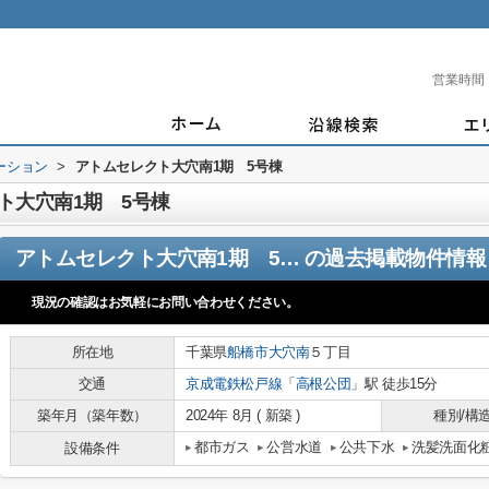
営業時間
ーション
>
アトムセレクト大穴南1期 5号棟
ト大穴南1期 5号棟
アトムセレクト大穴南1期 5号棟
の過去掲載物件情報
現況の確認はお気軽にお問い合わせください。
所在地
千葉県
船橋市
大穴南
５丁目
交通
京成電鉄松戸線
「
高根公団
」駅 徒歩15分
築年月（築年数）
2024年 8月 ( 新築 )
種別/構
都市ガス
公営水道
公共下水
洗髪洗面化
設備条件