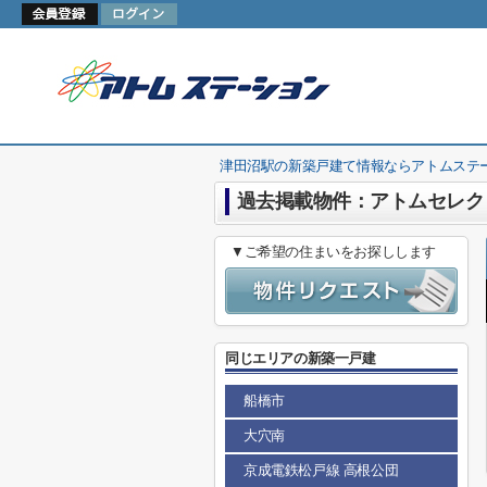
津田沼駅の新築戸建て情報ならアトムステ
過去掲載物件：アトムセレク
▼ご希望の住まいをお探しします
同じエリアの新築一戸建
船橋市
大穴南
京成電鉄松戸線 高根公団