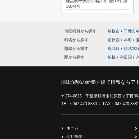
建設業/千葉県知事許可（般-05）第
39544号
市区町村から探す
船橋市
/
千葉市
町名から探す
前原西
/
本町
/
路線から探す
総武線
/
総武本
駅から探す
船橋
/
津田沼
/
津田沼駅の新築戸建て情報ならア
〒274-0825 千葉県船橋市前原西２丁目3
TEL：047-470-8880 / FAX：047-470-8881
ホーム
会社概要