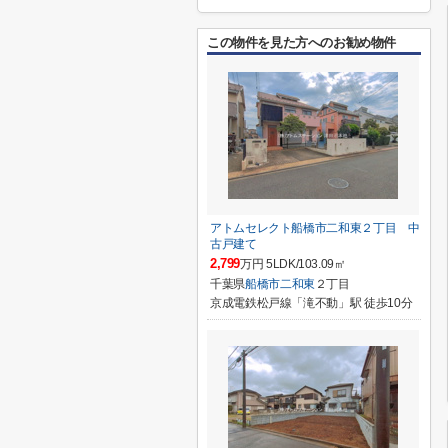
この物件を見た方へのお勧め物件
アトムセレクト船橋市二和東２丁目 中
古戸建て
2,799
万円 5LDK/103.09㎡
千葉県
船橋市
二和東
２丁目
京成電鉄松戸線「滝不動」駅 徒歩10分