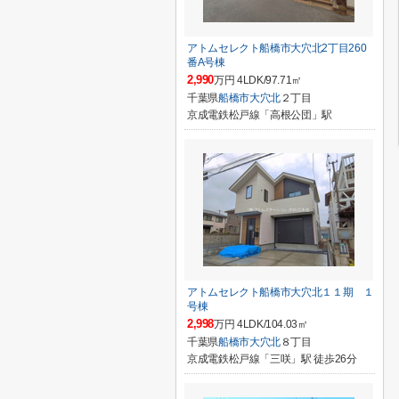
アトムセレクト船橋市大穴北2丁目260
番A号棟
2,990
万円 4LDK/97.71㎡
千葉県
船橋市
大穴北
２丁目
京成電鉄松戸線「高根公団」駅
アトムセレクト船橋市大穴北１１期 １
号棟
2,998
万円 4LDK/104.03㎡
千葉県
船橋市
大穴北
８丁目
京成電鉄松戸線「三咲」駅 徒歩26分