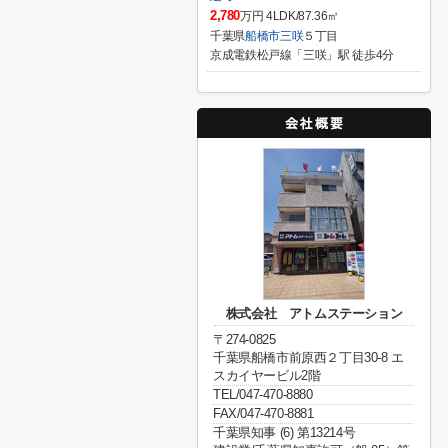
2,780
万円 4LDK/87.36㎡
千葉県
船橋市
三咲
５丁目
京成電鉄松戸線「三咲」駅 徒歩4分
株式会社 アトムステーション
〒274-0825
千葉県船橋市前原西２丁目30-8 エ
スカイヤービル2階
TEL/047-470-8880
FAX/047-470-8881
千葉県知事 (6) 第13214号