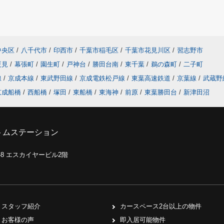
中央区
/
八千代市
/
印西市
/
千葉市稲毛区
/
千葉市花見川区
/
習志野市
夏見
/
幕張町
/
園生町
/
戸神台
/
勝田台南
/
東千葉
/
鵜の森町
/
二子町
線
/
京成本線
/
東武野田線
/
京成電鉄松戸線
/
東葉高速鉄道
/
京葉線
/
武蔵野
京成船橋
/
西船橋
/
塚田
/
東船橋
/
東海神
/
前原
/
東葉勝田台
/
新津田沼
トムステーション
0-8 エスカイヤービル2階
スタッフ紹介
カースペース2台以上の物件
お客様の声
即入居可能物件