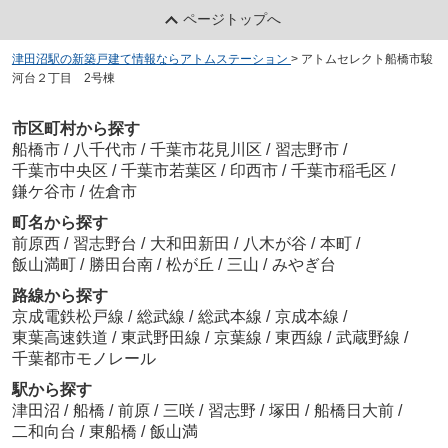
ページトップへ
津田沼駅の新築戸建て情報ならアトムステーション
>
アトムセレクト船橋市駿
河台２丁目 2号棟
市区町村から探す
船橋市
/
八千代市
/
千葉市花見川区
/
習志野市
/
千葉市中央区
/
千葉市若葉区
/
印西市
/
千葉市稲毛区
/
鎌ケ谷市
/
佐倉市
町名から探す
前原西
/
習志野台
/
大和田新田
/
八木が谷
/
本町
/
飯山満町
/
勝田台南
/
松が丘
/
三山
/
みやぎ台
路線から探す
京成電鉄松戸線
/
総武線
/
総武本線
/
京成本線
/
東葉高速鉄道
/
東武野田線
/
京葉線
/
東西線
/
武蔵野線
/
千葉都市モノレール
駅から探す
津田沼
/
船橋
/
前原
/
三咲
/
習志野
/
塚田
/
船橋日大前
/
二和向台
/
東船橋
/
飯山満