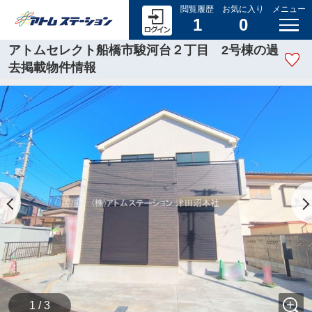
閲覧履歴
お気に入り
メニュー
1
0
アトムセレクト船橋市駿河台２丁目 2号棟の過
去掲載物件情報
1 / 3