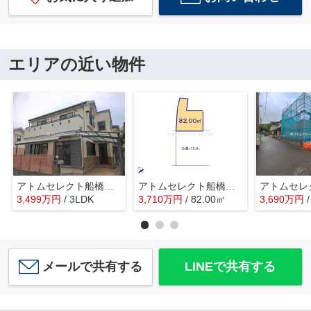
エリアの近い物件
アトムセレクト船橋市旭町1丁目中古戸建て
アトムセレクト船橋市海神611 １区画
3,499
万
円
/ 3LDK
3,710
万
円
/ 82.00㎡
3,690
万
円
メールで共有する
LINEで共有する