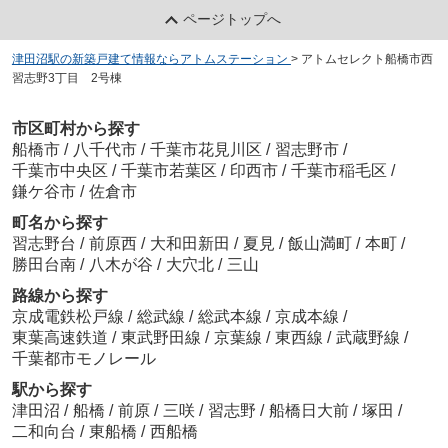
ページトップへ
津田沼駅の新築戸建て情報ならアトムステーション
>
アトムセレクト船橋市西
習志野3丁目 2号棟
市区町村から探す
船橋市
/
八千代市
/
千葉市花見川区
/
習志野市
/
千葉市中央区
/
千葉市若葉区
/
印西市
/
千葉市稲毛区
/
鎌ケ谷市
/
佐倉市
町名から探す
習志野台
/
前原西
/
大和田新田
/
夏見
/
飯山満町
/
本町
/
勝田台南
/
八木が谷
/
大穴北
/
三山
路線から探す
京成電鉄松戸線
/
総武線
/
総武本線
/
京成本線
/
東葉高速鉄道
/
東武野田線
/
京葉線
/
東西線
/
武蔵野線
/
千葉都市モノレール
駅から探す
津田沼
/
船橋
/
前原
/
三咲
/
習志野
/
船橋日大前
/
塚田
/
二和向台
/
東船橋
/
西船橋