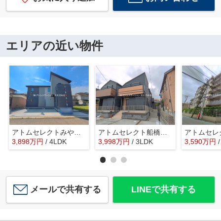
エリアの近い物件
アトムセレクトみやぎ台５期 １号棟
アトムセレクト船橋市習志野台5丁目 2号棟
3,898
万
円
/ 4LDK
3,998
万
円
/ 3LDK
3,590
万
円
メールで共有する
LINEで共有する