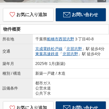
お気に入り追加
お問い合わせ
物件概要
所在地
千葉県
船橋市
西習志野
３丁目40-8
京成電鉄松戸線
「
北習志野
」駅 徒歩4分
交通
東葉高速鉄道
「
北習志野
」駅 徒歩4分
築年月
2025年 1月(新築)
種別 / 構造
新築一戸建 / 木造
都市ガス
設備条件
公営水道
公共下水
お気に入り追加
お問い合わせ