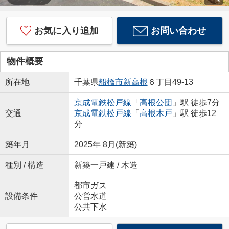
お気に入り追加
お問い合わせ
物件概要
所在地
千葉県
船橋市
新高根
６丁目49-13
京成電鉄松戸線
「
高根公団
」駅 徒歩7分
交通
京成電鉄松戸線
「
高根木戸
」駅 徒歩12
分
築年月
2025年 8月(新築)
種別 / 構造
新築一戸建 / 木造
都市ガス
設備条件
公営水道
公共下水