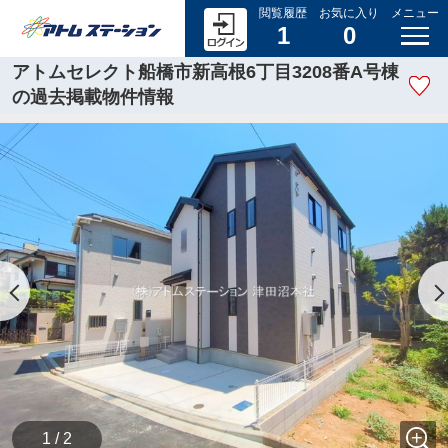
閲覧履歴
お気に入り
メニュー
1
0
アトムセレクト船橋市新高根6丁目3208番A号棟
の過去掲載物件情報
1 / 2