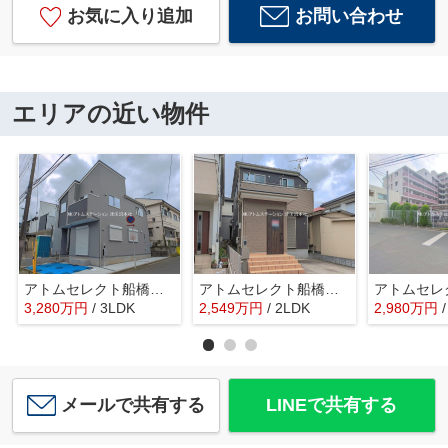
お気に入り追加
お問い合わせ
エリアの近い物件
アトムセレクト船橋市八木が谷109 2棟 1号棟
アトムセレクト船橋市咲が丘４丁目中古戸建て
3,280
万
円
/ 3LDK
2,549
万
円
/ 2LDK
2,980
万
円
メールで共有する
LINEで共有する