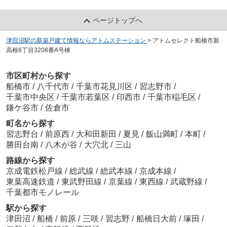
ページトップへ
津田沼駅の新築戸建て情報ならアトムステーション
>
アトムセレクト船橋市新
高根6丁目3208番A号棟
市区町村から探す
船橋市
/
八千代市
/
千葉市花見川区
/
習志野市
/
千葉市中央区
/
千葉市若葉区
/
印西市
/
千葉市稲毛区
/
鎌ケ谷市
/
佐倉市
町名から探す
習志野台
/
前原西
/
大和田新田
/
夏見
/
飯山満町
/
本町
/
勝田台南
/
八木が谷
/
大穴北
/
三山
路線から探す
京成電鉄松戸線
/
総武線
/
総武本線
/
京成本線
/
東葉高速鉄道
/
東武野田線
/
京葉線
/
東西線
/
武蔵野線
/
千葉都市モノレール
駅から探す
津田沼
/
船橋
/
前原
/
三咲
/
習志野
/
船橋日大前
/
塚田
/