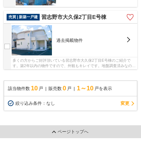
習志野市大久保2丁目E号棟
売買 | 新築一戸建
過去掲載物件
多くの方からご好評頂いている習志野市大久保2丁目E号棟のご紹介で
す。築2年以内の物件ですので、外観もキレイです。地盤調査済みなの
で、防災面での安心感が増します。少し喧騒を離れ...
10
0
1～10
該当物件数
戸
販売数
戸
戸を表示
変更
絞り込み条件：
なし
ページトップへ