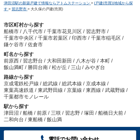
津田沼駅の新築戸建て情報ならアトムステーション
>
(戸建(売買))地域から探
す
>
習志野市
>
大久保の戸建(売買)
市区町村から探す
船橋市
/
八千代市
/
千葉市花見川区
/
習志野市
/
千葉市中央区
/
千葉市若葉区
/
印西市
/
千葉市稲毛区
/
鎌ケ谷市
/
佐倉市
町名から探す
前原西
/
習志野台
/
大和田新田
/
八木が谷
/
本町
/
飯山満町
/
勝田台南
/
松が丘
/
三山
/
みやぎ台
路線から探す
京成電鉄松戸線
/
総武線
/
総武本線
/
京成本線
/
東葉高速鉄道
/
東武野田線
/
京葉線
/
東西線
/
武蔵野線
/
千葉都市モノレール
駅から探す
津田沼
/
船橋
/
前原
/
三咲
/
習志野
/
塚田
/
船橋日大前
/
二和向台
/
東船橋
/
飯山満
電話でお問い合わせ