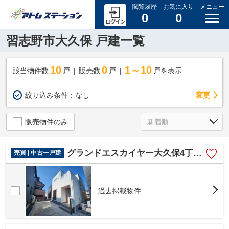
閲覧履歴
お気に入り
メニュー
0
0
習志野市大久保 戸建一覧
10
0
1～10
該当物件数
戸
販売数
戸
戸を表示
変更
絞り込み条件：
なし
販売物件のみ
グランドエスカイヤー大久保4丁目8号棟
売買 | 中古一戸建
過去掲載物件