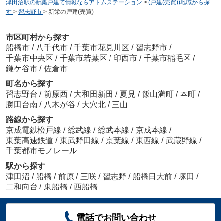
津田沼駅の新築戸建て情報ならアトムステーション
>
(戸建(売買))地域から探
す
>
習志野市
>
新栄の戸建(売買)
市区町村から探す
船橋市
/
八千代市
/
千葉市花見川区
/
習志野市
/
千葉市中央区
/
千葉市若葉区
/
印西市
/
千葉市稲毛区
/
鎌ケ谷市
/
佐倉市
町名から探す
習志野台
/
前原西
/
大和田新田
/
夏見
/
飯山満町
/
本町
/
勝田台南
/
八木が谷
/
大穴北
/
三山
路線から探す
京成電鉄松戸線
/
総武線
/
総武本線
/
京成本線
/
東葉高速鉄道
/
東武野田線
/
京葉線
/
東西線
/
武蔵野線
/
千葉都市モノレール
駅から探す
津田沼
/
船橋
/
前原
/
三咲
/
習志野
/
船橋日大前
/
塚田
/
二和向台
/
東船橋
/
西船橋
電話でお問い合わせ