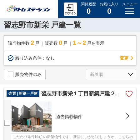
閲覧履歴
お気に入り
メニュー
0
0
習志野市新栄 戸建一覧
2
0
1～2
該当物件数
戸
販売数
戸
戸を表示
変更
絞り込み条件：
なし
販売物件のみ
習志野市新栄１丁目新築戸建２号棟
売買 | 新築一戸建
過去掲載物件
こだわり条件No,1の新築物件です。新居にいかがでしょうか。こちらの