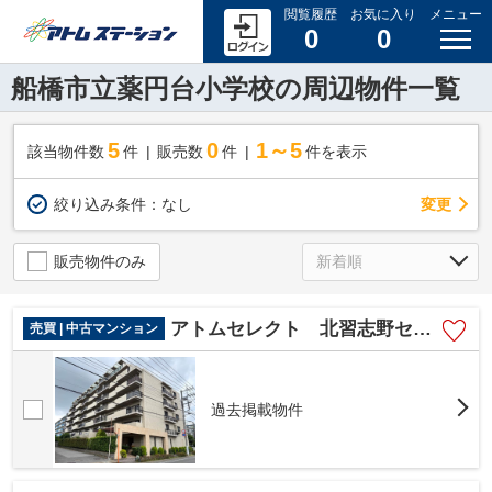
閲覧履歴
お気に入り
メニュー
0
0
船橋市立薬円台小学校の周辺物件一覧
5
0
1～5
該当物件数
件
販売数
件
件を表示
変更
絞り込み条件：
なし
販売物件のみ
アトムセレクト 北習志野セントラルハイツ3階
売買 | 中古マンション
過去掲載物件