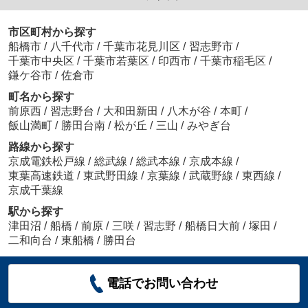
市区町村から探す
船橋市
/
八千代市
/
千葉市花見川区
/
習志野市
/
千葉市中央区
/
千葉市若葉区
/
印西市
/
千葉市稲毛区
/
鎌ケ谷市
/
佐倉市
町名から探す
前原西
/
習志野台
/
大和田新田
/
八木が谷
/
本町
/
飯山満町
/
勝田台南
/
松が丘
/
三山
/
みやぎ台
路線から探す
京成電鉄松戸線
/
総武線
/
総武本線
/
京成本線
/
東葉高速鉄道
/
東武野田線
/
京葉線
/
武蔵野線
/
東西線
/
京成千葉線
駅から探す
津田沼
/
船橋
/
前原
/
三咲
/
習志野
/
船橋日大前
/
塚田
/
二和向台
/
東船橋
/
勝田台
電話でお問い合わせ