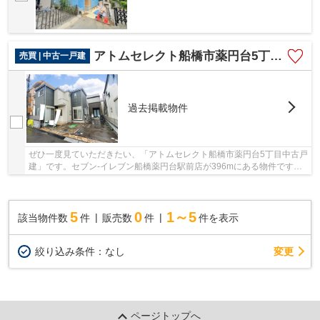
アトムセレクト船橋市薬円台5丁目中古戸建
売買 | 中古一戸建
過去掲載物件
ぜひ一度見ていただきたい、「アトムセレクト船橋市薬円台5丁目中古戸
建」です。セブン-イレブン船橋薬円台駅前店が396mにある物件です。
経済的なメリットも大きい、中古の戸建て物件...
5
0
1～5
該当物件数
件
販売数
件
件を表示
変更
絞り込み条件：
なし
ページトップへ