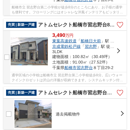
船橋市立 習志野台第二小学校が徒歩8分のところにあり、お子様の通学
も便利です。フローリングにはオシャレな洋風インテリアもピッタリで
す。 アトムステーションは、東葉高速鉄道船...
アトムセレクト船橋市習志野台8丁目1905番B号棟
売買 | 新築一戸建
3,490
万
円
東葉高速鉄道
「
船橋日大前
」駅 徒歩18分
京成電鉄松戸線
「
習志野
」駅 徒歩22分
3LDK
建物面積：100.82㎡（30.49坪）
土地面積：91.00㎡（27.52坪）
千葉県
船橋市
習志野台
８丁目29-2
通学区域の小学校は船橋市立 習志野台第二小学校徒歩8分。広いウォー
クインクロゼットは沢山の洋服が収納できます。システムキッチン付き
の物件です。ビルトガレージは駐車スペースだ...
アトムセレクト船橋市習志野台１９期２号棟
売買 | 新築一戸建
過去掲載物件