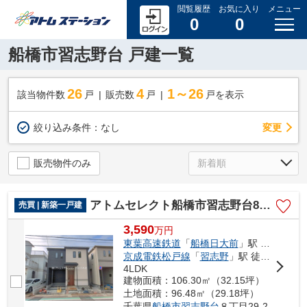
閲覧履歴
お気に入り
メニュー
0
0
船橋市習志野台 戸建一覧
26
4
1～26
該当物件数
戸
販売数
戸
戸を表示
変更
絞り込み条件：
なし
販売物件のみ
アトムセレクト船橋市習志野台8丁目1905番C号棟
売買 | 新築一戸建
3,590
万
円
東葉高速鉄道
「
船橋日大前
」駅 徒歩18分
京成電鉄松戸線
「
習志野
」駅 徒歩22分
4LDK
建物面積：106.30㎡（32.15坪）
土地面積：96.48㎡（29.18坪）
千葉県
船橋市
習志野台
８丁目29-2