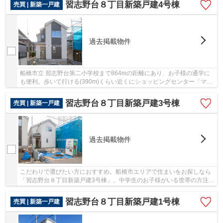
習志野台８丁目新築戸建4号棟
売買 | 新築一戸建
過去掲載物件
船橋市立 習志野台第二小学校まで864mの距離にあり、お子様の通学に
も便利。歩いて行ける(390m)くらい近くにショッピングセンター「マッ
クスバリュ習志野台店」があります。築年数が気...
習志野台８丁目新築戸建3号棟
売買 | 新築一戸建
過去掲載物件
こだわりで選びたい方におすすめ。船橋市エリアで住まいをお探しなら
「習志野台８丁目新築戸建3号棟」。中学生のお子様がいる世帯の方注
目。船橋市立習志野台中学校まで968mの物件です...
習志野台８丁目新築戸建1号棟
売買 | 新築一戸建