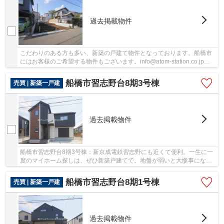
過去掲載物件
こだわりのある方も多い、新築の戸建て物件となっております。船橋市
にはお客様のご希望する物件もございます。info@atom-station.co.jpか
らご連絡頂ければ、当社スタッフがお客様に合...
船橋市習志野台8期3号棟
売買 | 新築一戸建
過去掲載物件
船橋市習志野台8期3号棟：新京成電鉄習志野にも近くて便利。一生に一
度のマイホーム探しは、ぜひ新築戸建てで。地盤が弱いと大惨事になり
かねませんので地盤調査はとても大切です。 ...
船橋市習志野台8期1号棟
売買 | 新築一戸建
過去掲載物件