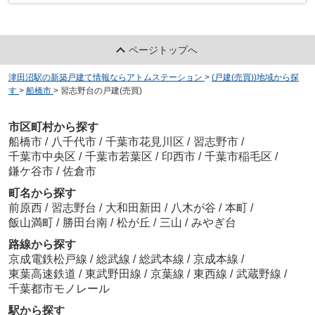
ページトップへ
津田沼駅の新築戸建て情報ならアトムステーション
>
(戸建(売買))地域から探
す
>
船橋市
>
習志野台の戸建(売買)
市区町村から探す
船橋市
/
八千代市
/
千葉市花見川区
/
習志野市
/
千葉市中央区
/
千葉市若葉区
/
印西市
/
千葉市稲毛区
/
鎌ケ谷市
/
佐倉市
町名から探す
前原西
/
習志野台
/
大和田新田
/
八木が谷
/
本町
/
飯山満町
/
勝田台南
/
松が丘
/
三山
/
みやぎ台
路線から探す
京成電鉄松戸線
/
総武線
/
総武本線
/
京成本線
/
東葉高速鉄道
/
東武野田線
/
京葉線
/
東西線
/
武蔵野線
/
千葉都市モノレール
駅から探す