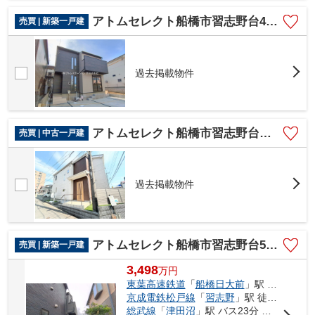
アトムセレクト船橋市習志野台4710 1棟1号棟
売買 | 新築一戸建
過去掲載物件
アトムセレクト船橋市習志野台８丁目中古戸建て
売買 | 中古一戸建
過去掲載物件
アトムセレクト船橋市習志野台5丁目 3号棟
売買 | 新築一戸建
3,498
万
円
東葉高速鉄道
「
船橋日大前
」駅 徒歩18分
京成電鉄松戸線
「
習志野
」駅 徒歩18分
総武線
「
津田沼
」駅 バス23分 「千葉日大一高」 停歩2分