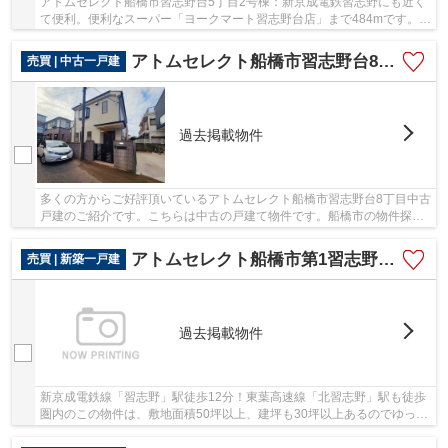
アトムセレクト船橋市習志野台5丁目2号棟：新京成電鉄習志野にも近く
て便利。便利なスーパー「ヨークマート習志野台店」まで484mです。初
めてのマイホームに新築戸建てはいかがでしょ...
アトムセレクト船橋市習志野台8丁目中古戸建
売買 | 中古一戸建
過去掲載物件
多くの方からご好評頂いているアトムセレクト船橋市習志野台8丁目中古
戸建のご紹介です。こちらは中古の戸建て物件です。船橋市の物件探し
は、地域密着型の アトムステーションにお任...
アトムセレクト船橋市第1習志野台 1号棟
売買 | 新築一戸建
過去掲載物件
新京成電鉄線「習志野」駅徒歩12分！東葉高速線「北習志野」駅も徒歩
圏内のこの物件は、敷地面積50坪以上、建坪も30坪以上あるのでゆった
りと生活したい方におすすめです！最寄りの小...