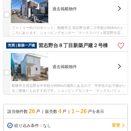
過去掲載物件
ファミリー向けのポイント、船橋市立 習志野台第二小学校が864mのと
ころにあります。ショッピングセンター「マックスバリュ習志野台店」
も近く(390m)、気軽に買い物を済ませられます。...
習志野台８丁目新築戸建２号棟
売買 | 新築一戸建
過去掲載物件
船橋市立習志野台中学校が968mの場所にあるので、中学生のお子様がい
るご家族にもおすすめです。ショッピングセンター「マックスバリュ習
志野台店」も近く(390m)、気軽に買い物を済ま...
26
4
1～26
該当物件数
戸
販売数
戸
戸を表示
変更
絞り込み条件：
なし