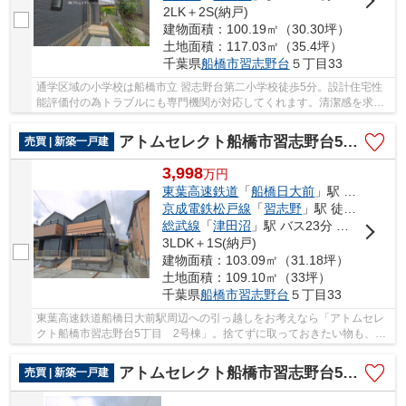
2LK＋2S(納戸)
建物面積：100.19㎡（30.30坪）
土地面積：117.03㎡（35.4坪）
千葉県
船橋市
習志野台
５丁目33
通学区域の小学校は船橋市立 習志野台第二小学校徒歩5分。設計住宅性
能評価付の為トラブルにも専門機関が対応してくれます。清潔感を求め
る方に一押ししたい全居室フローリングです。...
アトムセレクト船橋市習志野台5丁目 2号棟
売買 | 新築一戸建
3,998
万
円
東葉高速鉄道
「
船橋日大前
」駅 徒歩18分
京成電鉄松戸線
「
習志野
」駅 徒歩18分
総武線
「
津田沼
」駅 バス23分 「千葉日大一高」 停歩2分
3LDK＋1S(納戸)
建物面積：103.09㎡（31.18坪）
土地面積：109.10㎡（33坪）
千葉県
船橋市
習志野台
５丁目33
東葉高速鉄道船橋日大前駅周辺への引っ越しをお考えなら「アトムセレ
クト船橋市習志野台5丁目 2号棟」。捨てずに取っておきたい物も、大
容量の納戸なら収納しておけます。2駅利用でき...
アトムセレクト船橋市習志野台5丁目 1号棟
売買 | 新築一戸建