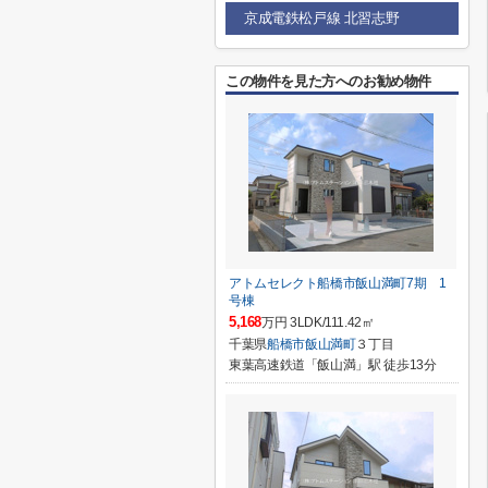
京成電鉄松戸線 北習志野
この物件を見た方へのお勧め物件
アトムセレクト船橋市飯山満町7期 1
号棟
5,168
万円 3LDK/111.42㎡
千葉県
船橋市
飯山満町
３丁目
東葉高速鉄道「飯山満」駅 徒歩13分