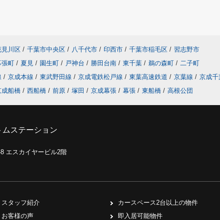
花見川区
/
千葉市中央区
/
八千代市
/
印西市
/
千葉市稲毛区
/
習志野市
幕張町
/
夏見
/
園生町
/
戸神台
/
勝田台南
/
東千葉
/
鵜の森町
/
二子町
線
/
京成本線
/
東武野田線
/
京成電鉄松戸線
/
東葉高速鉄道
/
京葉線
/
京成千
京成船橋
/
西船橋
/
前原
/
塚田
/
京成幕張
/
幕張
/
東船橋
/
高根公団
トムステーション
0-8 エスカイヤービル2階
スタッフ紹介
カースペース2台以上の物件
お客様の声
即入居可能物件