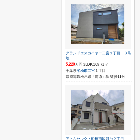
グランドエスカイヤー二宮１丁目 ３号
地
5,220
万円 3LDK/109.71㎡
千葉県
船橋市
二宮
１丁目
京成電鉄松戸線「前原」駅 徒歩11分
アトムセレクト船橋市駿河台２丁目