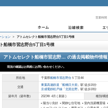
営業時間
ーション
>
アトムセレクト船橋市習志野台5丁目1号棟
ト船橋市習志野台5丁目1号棟
アトムセレクト船橋市習志野台5丁目1号棟
の過去掲載物件情報
現況の確認はお気軽にお問い合わせください。
所在地
千葉県
船橋市
習志野台
５丁目44
東葉高速鉄道
「
船橋日大前
」駅 徒歩16分
交通
京成電鉄松戸線
「
北習志野
」駅 徒歩18分
築年月（築年数）
2023年 4月 ( 新築 )
種別/構
陽当り良好
閑静な住宅地
室内洗濯機置場
ルーフバルコニー
都市ガス
公営水道
公