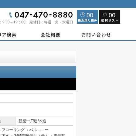
00
00
：
9:30～19：00
定休日：
毎週 火・水曜日
造
新築一戸建/木造
フローリング
バルコニー
共下水
24時間換気システム
電気有