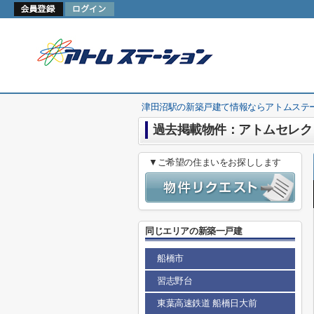
津田沼駅の新築戸建て情報ならアトムステ
過去掲載物件：アトムセレク
▼ご希望の住まいをお探しします
同じエリアの新築一戸建
船橋市
習志野台
東葉高速鉄道 船橋日大前