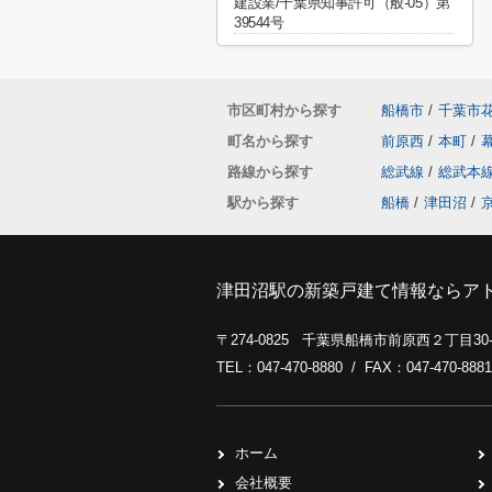
建設業/千葉県知事許可（般-05）第
39544号
市区町村から探す
船橋市
/
千葉市
町名から探す
前原西
/
本町
/
路線から探す
総武線
/
総武本
駅から探す
船橋
/
津田沼
/
津田沼駅の新築戸建て情報ならア
〒274-0825 千葉県船橋市前原西２丁目3
TEL：047-470-8880 / FAX：047-470-8881
ホーム
会社概要