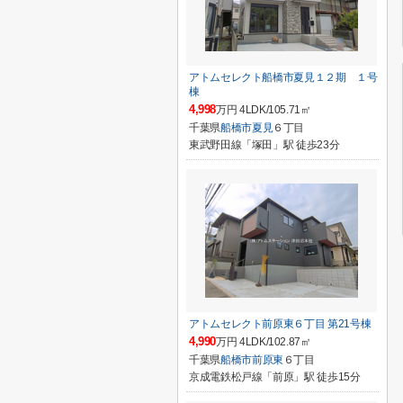
アトムセレクト船橋市夏見１２期 １号
棟
4,998
万円 4LDK/105.71㎡
千葉県
船橋市
夏見
６丁目
東武野田線「塚田」駅 徒歩23分
アトムセレクト前原東６丁目 第21号棟
4,990
万円 4LDK/102.87㎡
千葉県
船橋市
前原東
６丁目
京成電鉄松戸線「前原」駅 徒歩15分