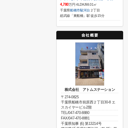
4,780
万円 4LDK/98.01㎡
千葉県
船橋市
駿河台
２丁目
総武線「東船橋」駅 徒歩15分
株式会社 アトムステーション
〒274-0825
千葉県船橋市前原西２丁目30-8 エ
スカイヤービル2階
TEL/047-470-8880
FAX/047-470-8881
千葉県知事 (6) 第13214号