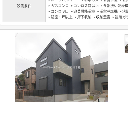
ガスコンロ
コンロ２口以上
食器洗い乾燥
設備条件
コンロ３口
追焚機能浴室
浴室乾燥機
洗
浴室１坪以上
床下収納
収納豊富
複層ガ