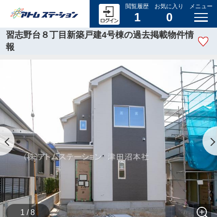
閲覧履歴
お気に入り
メニュー
1
0
習志野台８丁目新築戸建4号棟の過去掲載物件情
報
1 / 8