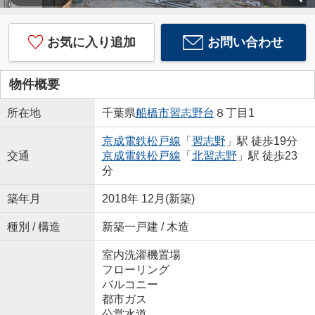
お気に入り追加
お問い合わせ
物件概要
所在地
千葉県
船橋市
習志野台
８丁目1
京成電鉄松戸線
「
習志野
」駅 徒歩19分
交通
京成電鉄松戸線
「
北習志野
」駅 徒歩23
分
築年月
2018年 12月(新築)
種別 / 構造
新築一戸建 / 木造
室内洗濯機置場
フローリング
バルコニー
都市ガス
公営水道