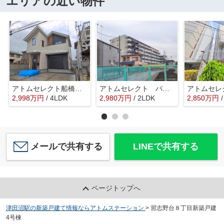
エリアの近い物件
アトムセレクト船橋市大穴北１１期 １号棟
アトムセレクト パレ・ドール津田沼 3階
2,998
万
円
/ 4LDK
2,980
万
円
/ 2LDK
2,850
万
円
メールで共有する
LINEで共有する
ページトップへ
津田沼駅の新築戸建て情報ならアトムステーション
>
習志野台８丁目新築戸建
4号棟