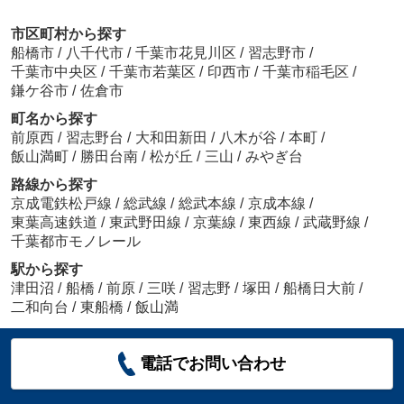
市区町村から探す
船橋市
/
八千代市
/
千葉市花見川区
/
習志野市
/
千葉市中央区
/
千葉市若葉区
/
印西市
/
千葉市稲毛区
/
鎌ケ谷市
/
佐倉市
町名から探す
前原西
/
習志野台
/
大和田新田
/
八木が谷
/
本町
/
飯山満町
/
勝田台南
/
松が丘
/
三山
/
みやぎ台
路線から探す
京成電鉄松戸線
/
総武線
/
総武本線
/
京成本線
/
東葉高速鉄道
/
東武野田線
/
京葉線
/
東西線
/
武蔵野線
/
千葉都市モノレール
駅から探す
津田沼
/
船橋
/
前原
/
三咲
/
習志野
/
塚田
/
船橋日大前
/
二和向台
/
東船橋
/
飯山満
電話でお問い合わせ