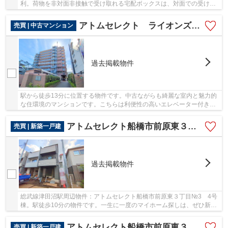
利。荷物を非対面非接触で受け取れる宅配ボックスは、対面での受け渡
しに不安がある方におすすめです。共有部分も...
アトムセレクト ライオンズマンション津田沼前原第二 3階
売買 | 中古マンション
過去掲載物件
駅から徒歩13分に位置する物件です。中古ながらも綺麗な室内と魅力的
な住環境のマンションです。こちらは利便性の高いエレベーター付きの
物件です。総武線津田沼周辺をご利用するなら...
アトムセレクト船橋市前原東３丁目№3 4号棟
売買 | 新築一戸建
過去掲載物件
総武線津田沼駅周辺物件：アトムセレクト船橋市前原東３丁目№3 4号
棟。駅徒歩10分の物件です。一生に一度のマイホーム探しは、ぜひ新築
戸建てで。船橋市で一戸建てを探すなら、 アト...
アトムセレクト船橋市前原東３丁目№3 3号棟
売買 | 新築一戸建