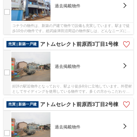
過去掲載物件
コチラの物件は、新築の戸建て物件で設備も充実しています。駅まで徒
歩10分の物件です。総武線津田沼周辺の物件探しは、どんなニーズにも
お応えできるよう、様々な物件を取り揃えた当...
アトムセレクト前原西3丁目1号棟
売買 | 新築一戸建
過去掲載物件
好評の駅近物件となっており、駅より徒歩8分に立地しています。外壁材
としてサイディングを使用している物件です。多くの方からこだわり条
件でいただく新築戸建ての物件です。総武線津...
アトムセレクト前原西3丁目2号棟
売買 | 新築一戸建
過去掲載物件