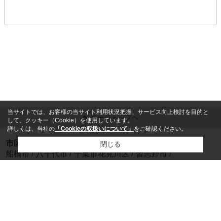
当サイトでは、お客様の当サイト利用状況把握、サービス向上検討を目的と
ページトップへ
して、クッキー（Cookie）を使用しています。
詳しくは、当社の
「Cookieの取扱いについて」
をご確認ください。
市区町村から探す
閉じる
船橋市
/
八千代市
/
千葉市花見川区
/
習志野市
/
千葉市中央区
/
千葉市若葉区
/
印西市
/
千葉市稲毛区
/
鎌ケ谷市
/
佐倉市
町名から探す
前原西
/
習志野台
/
大和田新田
/
八木が谷
/
本町
/
飯山満町
/
勝田台南
/
松が丘
/
三山
/
みやぎ台