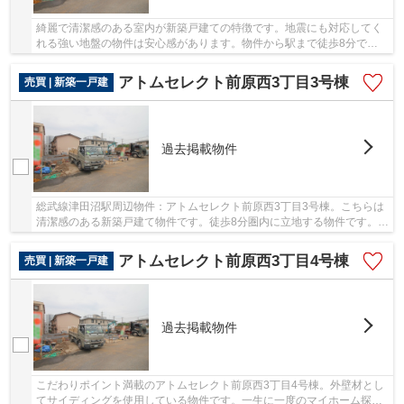
綺麗で清潔感のある室内が新築戸建ての特徴です。地震にも対応してく
れる強い地盤の物件は安心感があります。物件から駅まで徒歩8分で
す。 アトムステーションのスタッフまでご連絡頂...
アトムセレクト前原西3丁目3号棟
売買 | 新築一戸建
過去掲載物件
総武線津田沼駅周辺物件：アトムセレクト前原西3丁目3号棟。こちらは
清潔感のある新築戸建て物件です。徒歩8分圏内に立地する物件です。一
戸建てをお探しなら、当社にお任せください。...
アトムセレクト前原西3丁目4号棟
売買 | 新築一戸建
過去掲載物件
こだわりポイント満載のアトムセレクト前原西3丁目4号棟。外壁材とし
てサイディングを使用している物件です。一生に一度のマイホーム探し