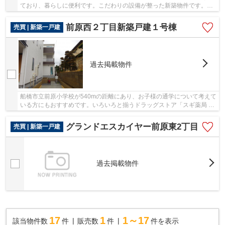
ており、暮らしに便利です。こだわりの設備が整った新築物件です。築2
年以内の物件なので住みやすくキレイな物件で...
前原西２丁目新築戸建１号棟
売買 | 新築一戸建
過去掲載物件
船橋市立前原小学校が540mの距離にあり、お子様の通学について考えて
いる方にもおすすめです。いろいろと揃うドラッグストア「スギ薬局 津
田沼駅北店」も歩いてすぐ(297m)。築2年以内...
グランドエスカイヤー前原東2丁目
売買 | 新築一戸建
過去掲載物件
17
1
1～17
該当物件数
件
販売数
件
件を表示