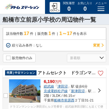
閲覧履歴
お気に入り
メニュー
0
0
船橋市立前原小学校の周辺物件一覧
17
1
1～17
該当物件数
件
販売数
件
件を表示
変更
絞り込み条件：
なし
販売物件のみ
アトムセレクト ドラゴンマンション津田沼ヒルズ壱番管
売買 | 中古マンション
6,190
万
円
総武線
「
津田沼
」駅 徒歩6分
京成電鉄松戸線
「
新津田沼
」駅 徒歩9分
2階 / 3LDK / 86.15㎡
千葉県
船橋市
前原西
２丁目31-21
ドラゴンマンション津田沼ヒルズ壱番管：総武線津田沼駅にも近くて便