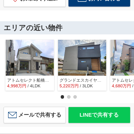
エリアの近い物件
アトムセレクト船橋市夏見１２期 １号棟
グランドエスカイヤー二宮１丁目 ３号地
4,998
万
円
/ 4LDK
5,220
万
円
/ 3LDK
4,680
万
円
メールで共有する
LINEで共有する