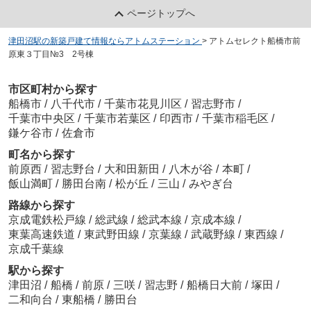
ページトップへ
津田沼駅の新築戸建て情報ならアトムステーション
>
アトムセレクト船橋市前
原東３丁目№3 2号棟
市区町村から探す
船橋市
/
八千代市
/
千葉市花見川区
/
習志野市
/
千葉市中央区
/
千葉市若葉区
/
印西市
/
千葉市稲毛区
/
鎌ケ谷市
/
佐倉市
町名から探す
前原西
/
習志野台
/
大和田新田
/
八木が谷
/
本町
/
飯山満町
/
勝田台南
/
松が丘
/
三山
/
みやぎ台
路線から探す
京成電鉄松戸線
/
総武線
/
総武本線
/
京成本線
/
東葉高速鉄道
/
東武野田線
/
京葉線
/
武蔵野線
/
東西線
/
京成千葉線
駅から探す
津田沼
/
船橋
/
前原
/
三咲
/
習志野
/
船橋日大前
/
塚田
/
二和向台
/
東船橋
/
勝田台