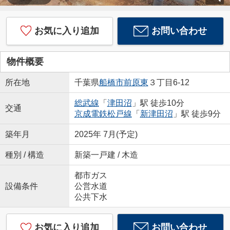
お気に入り追加
お問い合わせ
物件概要
所在地
千葉県
船橋市
前原東
３丁目6-12
総武線
「
津田沼
」駅 徒歩10分
交通
京成電鉄松戸線
「
新津田沼
」駅 徒歩9分
築年月
2025年 7月(予定)
種別 / 構造
新築一戸建 / 木造
都市ガス
設備条件
公営水道
公共下水
お気に入り追加
お問い合わせ