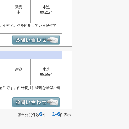
新築
木造
南
89.21㎡
サイディングを使用している物件で
新築
木造
-
85.65㎡
る物件です。内外装共に綺麗な新築戸建
6
1-6
該当公開件数
件
件表示