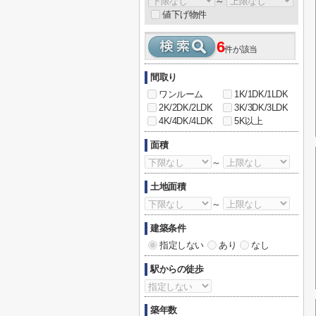
～
値下げ物件
6
件が該当
間取り
ワンルーム
1K/1DK/1LDK
2K/2DK/2LDK
3K/3DK/3LDK
4K/4DK/4LDK
5K以上
面積
～
土地面積
～
建築条件
指定しない
あり
なし
駅からの徒歩
築年数