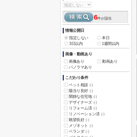
6
件が該当
情報公開日
指定しない
本日
3日以内
1週間以内
画像・動画あり
画像あり
動画あり
パノラマあり
こだわり条件
ペット相談
(-)
陽当り良好
(-)
閑静な住宅地
(-)
デザイナーズ
(-)
リフォーム済
(-)
リノベーション済
(-)
眺望良好
(-)
メゾネット
(-)
ベランダ
(-)