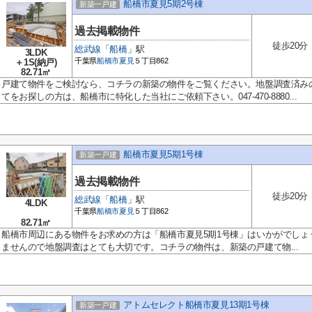
船橋市夏見5期2号棟
新築一戸建
過去掲載物件
徒歩20分
総武線
「
船橋
」駅
3LDK
千葉県
船橋市
夏見
５丁目862
＋1S(納戸)
82.71㎡
戸建て物件をご検討なら、コチラの新築の物件をご覧ください。地盤調査済み
てをお探しの方は、船橋市に特化した当社にご依頼下さい。047-470-8880...
船橋市夏見5期1号棟
新築一戸建
過去掲載物件
徒歩20分
総武線
「
船橋
」駅
4LDK
千葉県
船橋市
夏見
５丁目862
82.71㎡
船橋市周辺にある物件をお求めの方は「船橋市夏見5期1号棟」はいかがでしょ
ませんので地盤調査はとても大切です。コチラの物件は、新築の戸建て物...
アトムセレクト船橋市夏見13期1号棟
新築一戸建