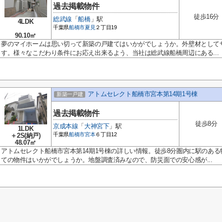
過去掲載物件
徒歩16分
総武線
「
船橋
」駅
4LDK
千葉県
船橋市
夏見
２丁目19
90.10㎡
夢のマイホームは思い切って新築の戸建てはいかがでしょうか。外壁材として
す。様々なこだわり条件にお応え出来るよう、当社は総武線船橋周辺にある...
アトムセレクト船橋市宮本第14期1号棟
新築一戸建
過去掲載物件
徒歩8分
京成本線
「
大神宮下
」駅
1LDK
千葉県
船橋市
宮本
６丁目12
＋2S(納戸)
48.07㎡
アトムセレクト船橋市宮本第14期1号棟の詳しい情報。徒歩8分圏内に駅のあ
ての物件はいかがでしょうか。地盤調査済みなので、防災面での安心感が...