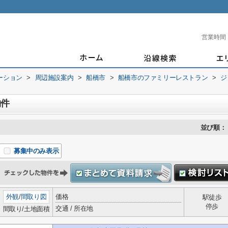
営業時間
ーション
>
周辺施設案内
>
船橋市
>
船橋市のファミリーレストラン
>
ジ
物件
並び順：
募集中のみ表示
外観
/
間取り図
価格
駅徒歩
停歩
交通 / 所在地
間取り/土地面積