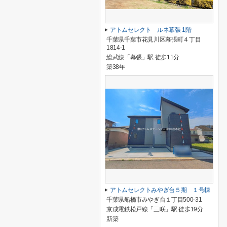
アトムセレクト ルネ幕張 1階
千葉県千葉市花見川区幕張町４丁目
1814-1
総武線「幕張」駅 徒歩11分
築38年
アトムセレクトみやぎ台５期 １号棟
千葉県船橋市みやぎ台１丁目500-31
京成電鉄松戸線「三咲」駅 徒歩19分
新築