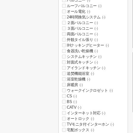
バルコニー
(-)
ルーフバルコニー
(-)
オール電化
(-)
24時間換気システム
(-)
２面バルコニー
(-)
３面バルコニー
(-)
両面バルコニー
(-)
外観タイル張り
(-)
IHクッキングヒーター
(-)
食器洗い乾燥機
(-)
システムキッチン
(-)
対面式キッチン
(-)
アイランドキッチン
(-)
追焚機能浴室
(-)
浴室乾燥機
(-)
床暖房
(-)
ウォークインクロゼット
(-)
CS
(-)
BS
(-)
CATV
(-)
インターネット対応
(-)
オートロック
(-)
TVモニタ付インターホン
(-)
宅配ボックス
(-)