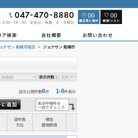
00
00
：
9:30～19：00
定休日：
毎週 火・水曜日
ョナサン 船橋市場店
>
ジョナサン 船橋市
表示件数：
6
1-6
該当公開件数
件
件表示
表示中物件を
一括でチェック
築年数
構造
方位
建物面積