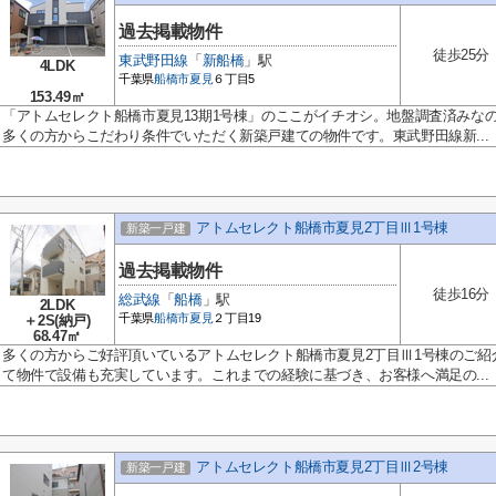
過去掲載物件
徒歩25分
東武野田線
「
新船橋
」駅
4LDK
千葉県
船橋市
夏見
６丁目5
153.49㎡
「アトムセレクト船橋市夏見13期1号棟」のここがイチオシ。地盤調査済みな
多くの方からこだわり条件でいただく新築戸建ての物件です。東武野田線新...
アトムセレクト船橋市夏見2丁目Ⅲ1号棟
新築一戸建
過去掲載物件
徒歩16分
総武線
「
船橋
」駅
2LDK
千葉県
船橋市
夏見
２丁目19
＋2S(納戸)
68.47㎡
多くの方からご好評頂いているアトムセレクト船橋市夏見2丁目Ⅲ1号棟のご紹
て物件で設備も充実しています。これまでの経験に基づき、お客様へ満足の...
アトムセレクト船橋市夏見2丁目Ⅲ2号棟
新築一戸建