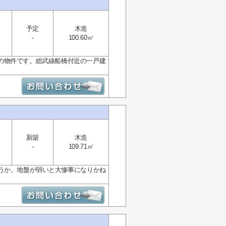
予定
木造
-
100.60㎡
の物件です。総武線船橋付近の一戸建
新築
木造
-
109.71㎡
うか。地盤が弱いと大惨事になりかね