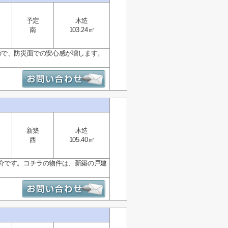
予定
木造
南
103.24㎡
ので、防災面での安心感が増します。
新築
木造
西
105.40㎡
介です。コチラの物件は、新築の戸建