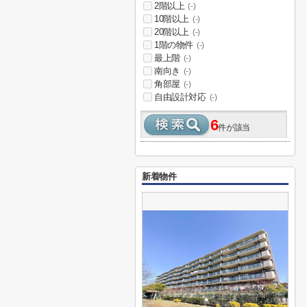
2階以上
(-)
10階以上
(-)
20階以上
(-)
1階の物件
(-)
最上階
(-)
南向き
(-)
角部屋
(-)
自由設計対応
(-)
6
件が該当
新着物件