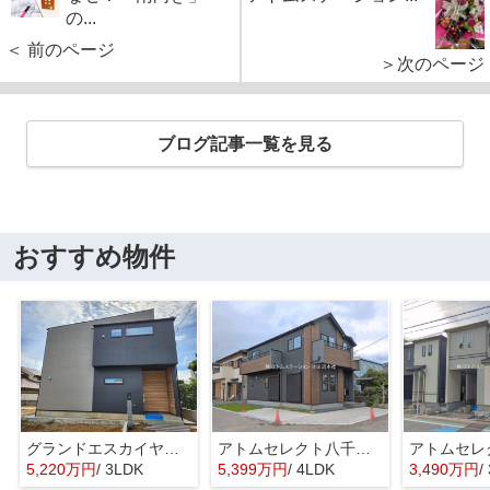
の...
＜ 前のページ
＞次のページ
ブログ記事一覧を見る
おすすめ物件
グランドエスカイヤー二宮１丁目 ３号地
アトムセレクト八千代市大和田新田２期１号棟
5,220万円
/ 3LDK
5,399万円
/ 4LDK
3,490万円
/