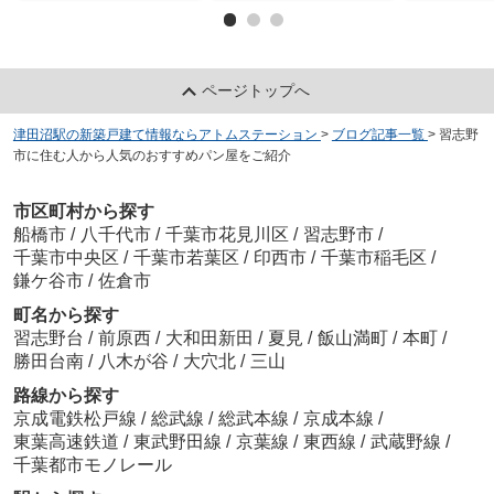
ページトップへ
津田沼駅の新築戸建て情報ならアトムステーション
>
ブログ記事一覧
>
習志野
市に住む人から人気のおすすめパン屋をご紹介
市区町村から探す
船橋市
/
八千代市
/
千葉市花見川区
/
習志野市
/
千葉市中央区
/
千葉市若葉区
/
印西市
/
千葉市稲毛区
/
鎌ケ谷市
/
佐倉市
町名から探す
習志野台
/
前原西
/
大和田新田
/
夏見
/
飯山満町
/
本町
/
勝田台南
/
八木が谷
/
大穴北
/
三山
路線から探す
京成電鉄松戸線
/
総武線
/
総武本線
/
京成本線
/
東葉高速鉄道
/
東武野田線
/
京葉線
/
東西線
/
武蔵野線
/
千葉都市モノレール