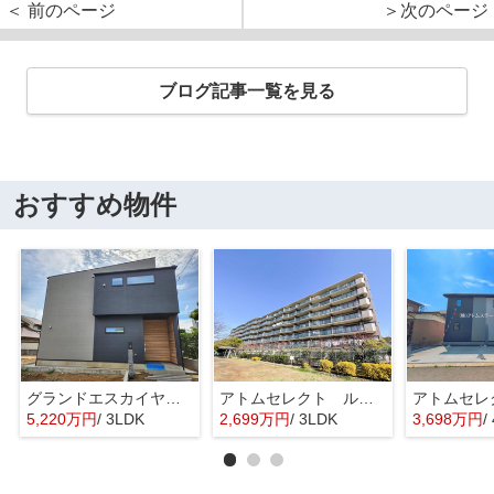
＜ 前のページ
＞次のページ
ブログ記事一覧を見る
おすすめ物件
グランドエスカイヤー二宮１丁目 ３号地
アトムセレクト ルネ幕張 1階
5,220万円
/ 3LDK
2,699万円
/ 3LDK
3,698万円
/