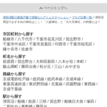
ページトップへ
津田沼駅の新築戸建て情報ならアトムステーション
>
ブログ記事一覧
>
津田沼
周辺でおすすめの神社はここ！「八坂神社」と「大六天神社」の特徴とは？
市区町村から探す
船橋市
/
八千代市
/
千葉市花見川区
/
習志野市
/
千葉市中央区
/
千葉市若葉区
/
印西市
/
千葉市稲毛区
/
鎌ケ谷市
/
佐倉市
町名から探す
前原西
/
習志野台
/
大和田新田
/
八木が谷
/
本町
/
飯山満町
/
勝田台南
/
松が丘
/
三山
/
みやぎ台
路線から探す
京成電鉄松戸線
/
総武線
/
総武本線
/
京成本線
/
東葉高速鉄道
/
東武野田線
/
京葉線
/
武蔵野線
/
東西線
/
京成千葉線
駅から探す
津田沼
/
船橋
/
前原
/
三咲
/
習志野
/
船橋日大前
/
塚田
/
二和向台
/
東船橋
/
勝田台