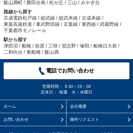
飯山満町
/
勝田台南
/
松が丘
/
三山
/
みやぎ台
路線から探す
京成電鉄松戸線
/
総武線
/
総武本線
/
京成本線
/
東葉高速鉄道
/
東武野田線
/
京葉線
/
東西線
/
武蔵野線
/
千葉都市モノレール
駅から探す
津田沼
/
船橋
/
前原
/
三咲
/
習志野
/
塚田
/
船橋日大前
/
二和向台
/
東船橋
/
飯山満
電話でお問い合わせ
営業時間：
9:30～19：00
定休日：
毎週 火・水曜日
ホーム
会社概要
お問い合わせ
物件リクエスト