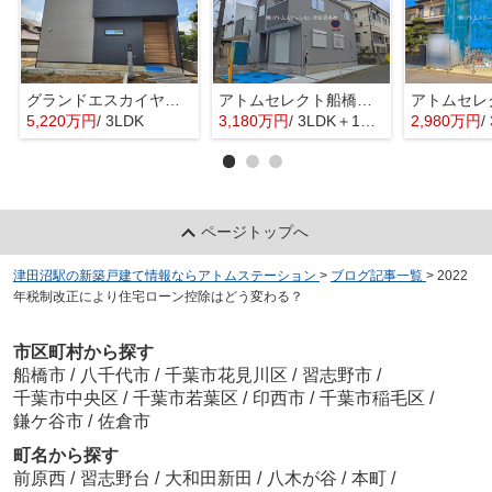
グランドエスカイヤー二宮１丁目 ３号地
アトムセレクト船橋市八木が谷109 2棟 1号棟
5,220万円
/ 3LDK
3,180万円
/ 3LDK＋1S(納戸)
2,980万円
/ 
ページトップへ
津田沼駅の新築戸建て情報ならアトムステーション
>
ブログ記事一覧
>
2022
年税制改正により住宅ローン控除はどう変わる？
市区町村から探す
船橋市
/
八千代市
/
千葉市花見川区
/
習志野市
/
千葉市中央区
/
千葉市若葉区
/
印西市
/
千葉市稲毛区
/
鎌ケ谷市
/
佐倉市
町名から探す
前原西
/
習志野台
/
大和田新田
/
八木が谷
/
本町
/