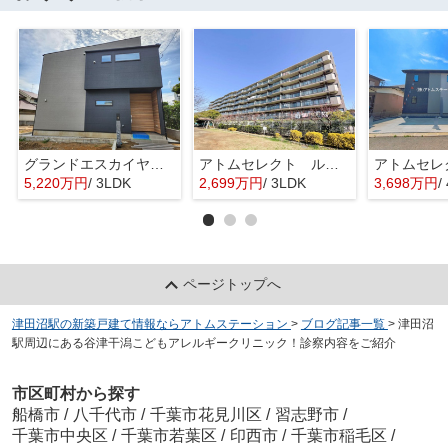
グランドエスカイヤー二宮１丁目 ３号地
アトムセレクト ルネ幕張 1階
5,220万円
/ 3LDK
2,699万円
/ 3LDK
3,698万円
/
ページトップへ
津田沼駅の新築戸建て情報ならアトムステーション
>
ブログ記事一覧
>
津田沼
駅周辺にある谷津干潟こどもアレルギークリニック！診察内容をご紹介
市区町村から探す
船橋市
/
八千代市
/
千葉市花見川区
/
習志野市
/
千葉市中央区
/
千葉市若葉区
/
印西市
/
千葉市稲毛区
/