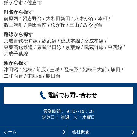
鎌ケ谷市
/
佐倉市
町名から探す
前原西
/
習志野台
/
大和田新田
/
八木が谷
/
本町
/
飯山満町
/
勝田台南
/
松が丘
/
三山
/
みやぎ台
路線から探す
京成電鉄松戸線
/
総武線
/
総武本線
/
京成本線
/
東葉高速鉄道
/
東武野田線
/
京葉線
/
武蔵野線
/
東西線
/
京成千葉線
駅から探す
津田沼
/
船橋
/
前原
/
三咲
/
習志野
/
船橋日大前
/
塚田
/
二和向台
/
東船橋
/
勝田台
電話でお問い合わせ
営業時間：
9:30～19：00
定休日：
毎週 火・水曜日
ホーム
会社概要