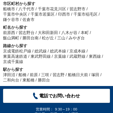
市区町村から探す
船橋市
/
八千代市
/
千葉市花見川区
/
習志野市
/
千葉市中央区
/
千葉市若葉区
/
印西市
/
千葉市稲毛区
/
鎌ケ谷市
/
佐倉市
町名から探す
前原西
/
習志野台
/
大和田新田
/
八木が谷
/
本町
/
飯山満町
/
勝田台南
/
松が丘
/
三山
/
みやぎ台
路線から探す
京成電鉄松戸線
/
総武線
/
総武本線
/
京成本線
/
東葉高速鉄道
/
東武野田線
/
京葉線
/
武蔵野線
/
東西線
/
京成千葉線
駅から探す
津田沼
/
船橋
/
前原
/
三咲
/
習志野
/
船橋日大前
/
塚田
/
二和向台
/
東船橋
/
勝田台
電話でお問い合わせ
営業時間：
9:30～19：00