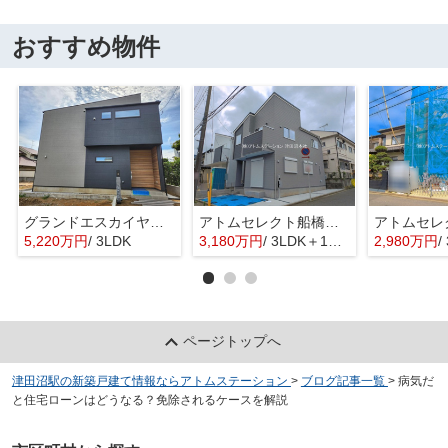
おすすめ物件
グランドエスカイヤー二宮１丁目 ３号地
アトムセレクト船橋市八木が谷109 2棟 1号棟
5,220万円
/ 3LDK
3,180万円
/ 3LDK＋1S(納戸)
2,980万円
/ 
ページトップへ
津田沼駅の新築戸建て情報ならアトムステーション
>
ブログ記事一覧
>
病気だ
と住宅ローンはどうなる？免除されるケースを解説