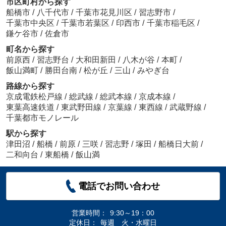
市区町村から探す
船橋市
/
八千代市
/
千葉市花見川区
/
習志野市
/
千葉市中央区
/
千葉市若葉区
/
印西市
/
千葉市稲毛区
/
鎌ケ谷市
/
佐倉市
町名から探す
前原西
/
習志野台
/
大和田新田
/
八木が谷
/
本町
/
飯山満町
/
勝田台南
/
松が丘
/
三山
/
みやぎ台
路線から探す
京成電鉄松戸線
/
総武線
/
総武本線
/
京成本線
/
東葉高速鉄道
/
東武野田線
/
京葉線
/
東西線
/
武蔵野線
/
千葉都市モノレール
駅から探す
津田沼
/
船橋
/
前原
/
三咲
/
習志野
/
塚田
/
船橋日大前
/
二和向台
/
東船橋
/
飯山満
電話でお問い合わせ
営業時間：
9:30～19：00
定休日：
毎週 火・水曜日