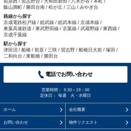
前原西
/
習志野台
/
大和田新田
/
八木が谷
/
本町
/
飯山満町
/
勝田台南
/
松が丘
/
三山
/
みやぎ台
路線から探す
京成電鉄松戸線
/
総武線
/
総武本線
/
京成本線
/
東葉高速鉄道
/
東武野田線
/
京葉線
/
武蔵野線
/
東西線
/
京成千葉線
駅から探す
津田沼
/
船橋
/
前原
/
三咲
/
習志野
/
船橋日大前
/
塚田
/
二和向台
/
東船橋
/
勝田台
電話でお問い合わせ
営業時間：
9:30～19：00
定休日：
毎週 火・水曜日
ホーム
会社概要
お問い合わせ
物件リクエスト