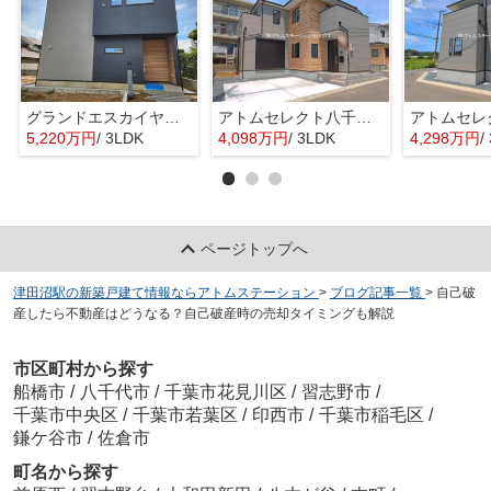
グランドエスカイヤー二宮１丁目 ３号地
アトムセレクト八千代市勝田台南５期1号棟
5,220万円
/ 3LDK
4,098万円
/ 3LDK
4,298万円
/
ページトップへ
津田沼駅の新築戸建て情報ならアトムステーション
>
ブログ記事一覧
>
自己破
産したら不動産はどうなる？自己破産時の売却タイミングも解説
市区町村から探す
船橋市
/
八千代市
/
千葉市花見川区
/
習志野市
/
千葉市中央区
/
千葉市若葉区
/
印西市
/
千葉市稲毛区
/
鎌ケ谷市
/
佐倉市
町名から探す