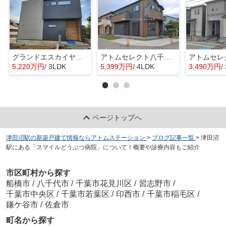
グランドエスカイヤー二宮１丁目 ３号地
アトムセレクト八千代市大和田新田２期１号棟
5,220万円
/ 3LDK
5,399万円
/ 4LDK
3,490万円
/
ページトップへ
津田沼駅の新築戸建て情報ならアトムステーション
>
ブログ記事一覧
>
津田沼
駅にある「スマイルどうぶつ病院」について！概要や診療内容もご紹介
市区町村から探す
船橋市
/
八千代市
/
千葉市花見川区
/
習志野市
/
千葉市中央区
/
千葉市若葉区
/
印西市
/
千葉市稲毛区
/
鎌ケ谷市
/
佐倉市
町名から探す