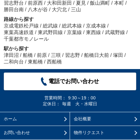
習志野台
/
前原西
/
大和田新田
/
夏見
/
飯山満町
/
本町
/
勝田台南
/
八木が谷
/
大穴北
/
三山
路線から探す
京成電鉄松戸線
/
総武線
/
総武本線
/
京成本線
/
東葉高速鉄道
/
東武野田線
/
京葉線
/
東西線
/
武蔵野線
/
千葉都市モノレール
駅から探す
津田沼
/
船橋
/
前原
/
三咲
/
習志野
/
船橋日大前
/
塚田
/
二和向台
/
東船橋
/
西船橋
電話でお問い合わせ
営業時間：
9:30～19：00
定休日：
毎週 火・水曜日
ホーム
会社概要
お問い合わせ
物件リクエスト