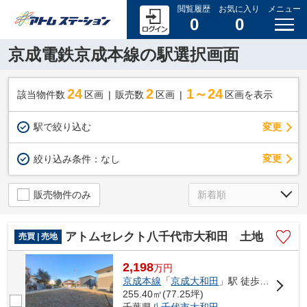
閲覧履歴
お気に入り
メニュー
0
0
京成電鉄京成本線の駅選択画面
24
2
1～24
該当物件数
区画
販売数
区画
区画を表示
駅で絞り込む
変更
変更
絞り込み条件：
なし
販売物件のみ
アトムセレクト八千代市大和田 土地
売買 | 売地
2,198
万
円
京成本線
「
京成大和田
」駅 徒歩7分
255.40㎡(77.25坪)