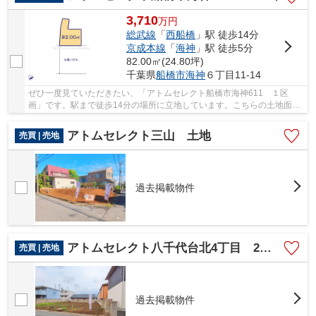
3,710
万
円
総武線
「
西船橋
」駅 徒歩14分
京成本線
「
海神
」駅 徒歩5分
82.00㎡(24.80坪)
千葉県
船橋市
海神
６丁目11-14
ぜひ一度見ていただきたい、「アトムセレクト船橋市海神611 １区
画」です。駅まで徒歩14分の場所に立地しています。こちらの土地面積
は82㎡です。売地をお探しの方にぴったりの土地が...
アトムセレクト三山 土地
売買 | 売地
過去掲載物件
アトムセレクト八千代台北4丁目 2区画
売買 | 売地
過去掲載物件