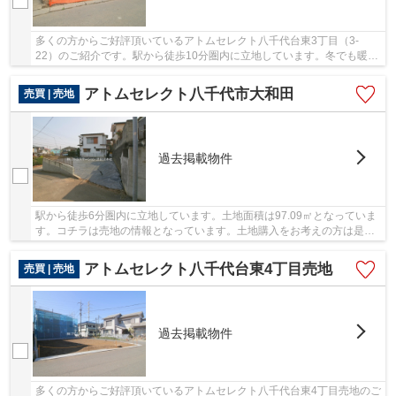
多くの方からご好評頂いているアトムセレクト八千代台東3丁目（3-
22）のご紹介です。駅から徒歩10分圏内に立地しています。冬でも暖か
い日光が入ってくる南西側道路に面しています。土...
アトムセレクト八千代市大和田
売買 | 売地
過去掲載物件
駅から徒歩6分圏内に立地しています。土地面積は97.09㎡となっていま
す。コチラは売地の情報となっています。土地購入をお考えの方は是
非。ライフスタイルに合った土地を、八千代市の...
アトムセレクト八千代台東4丁目売地
売買 | 売地
過去掲載物件
多くの方からご好評頂いているアトムセレクト八千代台東4丁目売地のご