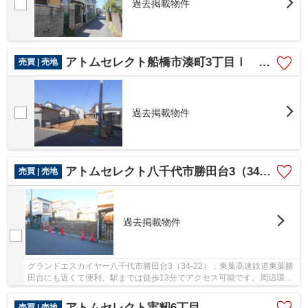
過去掲載物件
アトムセレクト船橋市湊町3丁目Ⅰ №1
売買 | 売地
過去掲載物件
アトムセレクト八千代市勝田台3（34-22）
売買 | 売地
過去掲載物件
グランドエスカイヤー八千代市勝田台3（34-22）：東葉高速鉄道東葉勝
田台にも近くて便利。駅までは徒歩13分でアクセス可能です。周辺環境
の良い売地ですので、土地購入をご検討の方に...
アトムセレクト実籾6丁目
売買 | 売地