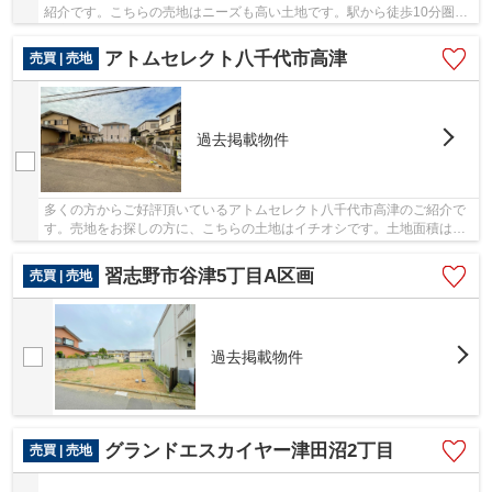
紹介です。こちらの売地はニーズも高い土地です。駅から徒歩10分圏内
に立地しています。土地面積は165.96㎡となっ...
アトムセレクト八千代市高津
売買 | 売地
過去掲載物件
多くの方からご好評頂いているアトムセレクト八千代市高津のご紹介で
す。売地をお探しの方に、こちらの土地はイチオシです。土地面積は
148.7㎡となっています。情報量の豊富な アトム...
習志野市谷津5丁目A区画
売買 | 売地
過去掲載物件
グランドエスカイヤー津田沼2丁目
売買 | 売地