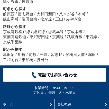
鎌ケ谷市
/
佐倉市
町名から探す
前原西
/
習志野台
/
大和田新田
/
八木が谷
/
本町
/
飯山満町
/
勝田台南
/
松が丘
/
三山
/
みやぎ台
路線から探す
京成電鉄松戸線
/
総武線
/
総武本線
/
京成本線
/
東葉高速鉄道
/
東武野田線
/
京葉線
/
武蔵野線
/
東西線
/
京成千葉線
駅から探す
津田沼
/
船橋
/
前原
/
三咲
/
習志野
/
船橋日大前
/
塚田
/
二和向台
/
東船橋
/
勝田台
電話でお問い合わせ
営業時間：
9:30～19：00
定休日：
毎週 火・水曜日
ホーム
会社概要