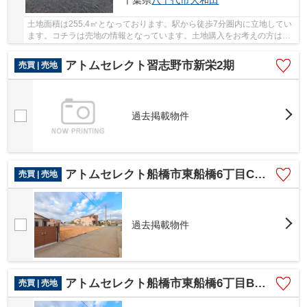
千葉県
八千代市
大和田
土地面積は255.4㎡となっております。駅から徒歩7分圏内に立地してい
ます。コチラは売地の情報となっています。土地購入をお考えの方は是
非。八千代市で土地をお買い求めなら アトム...
アトムセレクト習志野市新栄2期
売買 | 売地
過去掲載物件
アトムセレクト船橋市東船橋6丁目C区画
売買 | 売地
過去掲載物件
アトムセレクト船橋市東船橋6丁目B区画
売買 | 売地