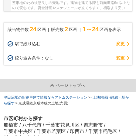
整形地のため状態良しの売地です。建物を建てる際も前面道路6m以上な
ので安心です。資金計画やスケジュールが立てやすく、相場より安いの
が建築条件付きです。土地面積は138.86㎡(実測...
24
2
1～24
該当物件数
区画
販売数
区画
区画を表示
駅で絞り込む
変更
変更
絞り込み条件：
なし
ページトップへ
津田沼駅の新築戸建て情報ならアトムステーション
>
(土地(売買))路線・駅か
ら探す
>
京成電鉄京成本線の土地(売買)
市区町村から探す
船橋市
/
八千代市
/
千葉市花見川区
/
習志野市
/
千葉市中央区
/
千葉市若葉区
/
印西市
/
千葉市稲毛区
/