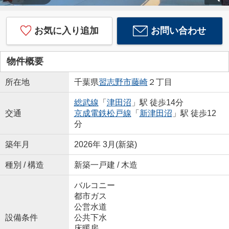
お気に入り追加
お問い合わせ
物件概要
所在地
千葉県
習志野市
藤崎
２丁目
総武線
「
津田沼
」駅 徒歩14分
交通
京成電鉄松戸線
「
新津田沼
」駅 徒歩12
分
築年月
2026年 3月(新築)
種別 / 構造
新築一戸建 / 木造
バルコニー
都市ガス
公営水道
設備条件
公共下水
床暖房