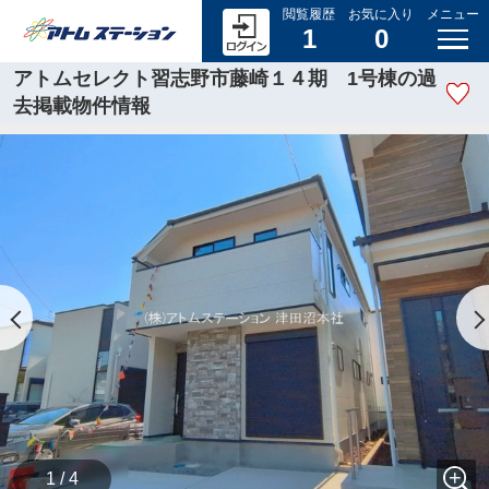
閲覧履歴
お気に入り
メニュー
1
0
アトムセレクト習志野市藤崎１４期 1号棟の過
去掲載物件情報
1 / 4