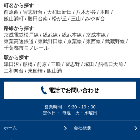
町名から探す
前原西
/
習志野台
/
大和田新田
/
八木が谷
/
本町
/
飯山満町
/
勝田台南
/
松が丘
/
三山
/
みやぎ台
路線から探す
京成電鉄松戸線
/
総武線
/
総武本線
/
京成本線
/
東葉高速鉄道
/
東武野田線
/
京葉線
/
東西線
/
武蔵野線
/
千葉都市モノレール
駅から探す
津田沼
/
船橋
/
前原
/
三咲
/
習志野
/
塚田
/
船橋日大前
/
二和向台
/
東船橋
/
飯山満
電話でお問い合わせ
営業時間：
9:30～19：00
定休日：
毎週 火・水曜日
ホーム
会社概要