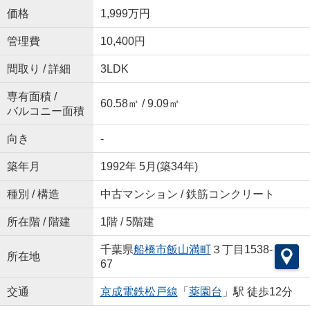
価格
1,999万円
管理費
10,400円
間取り / 詳細
3LDK
専有面積 /
60.58㎡ / 9.09㎡
バルコニー面積
向き
-
築年月
1992年 5月(築34年)
種別 / 構造
中古マンション / 鉄筋コンクリート
所在階 / 階建
1階 / 5階建
千葉県
船橋市
飯山満町
３丁目1538-
所在地
67
交通
京成電鉄松戸線
「
薬園台
」駅 徒歩12分