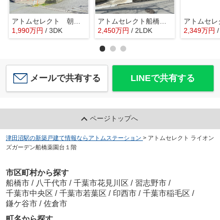
アトムセレクト 朝日パリオ津田沼2階
アトムセレクト船橋市旭町1丁目 中古戸建て
1,990
万
円
/ 3DK
2,450
万
円
/ 2LDK
2,349
万
円
メールで共有する
LINEで共有する
ページトップへ
津田沼駅の新築戸建て情報ならアトムステーション
>
アトムセレクト ライオン
ズガーデン船橋薬園台１階
市区町村から探す
船橋市
/
八千代市
/
千葉市花見川区
/
習志野市
/
千葉市中央区
/
千葉市若葉区
/
印西市
/
千葉市稲毛区
/
鎌ケ谷市
/
佐倉市
町名から探す