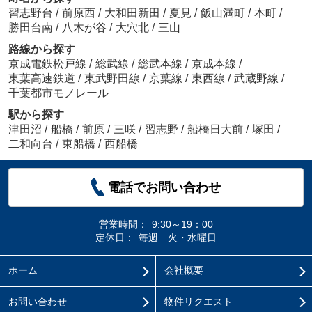
習志野台
/
前原西
/
大和田新田
/
夏見
/
飯山満町
/
本町
/
勝田台南
/
八木が谷
/
大穴北
/
三山
路線から探す
京成電鉄松戸線
/
総武線
/
総武本線
/
京成本線
/
東葉高速鉄道
/
東武野田線
/
京葉線
/
東西線
/
武蔵野線
/
千葉都市モノレール
駅から探す
津田沼
/
船橋
/
前原
/
三咲
/
習志野
/
船橋日大前
/
塚田
/
二和向台
/
東船橋
/
西船橋
電話でお問い合わせ
営業時間：
9:30～19：00
定休日：
毎週 火・水曜日
ホーム
会社概要
お問い合わせ
物件リクエスト