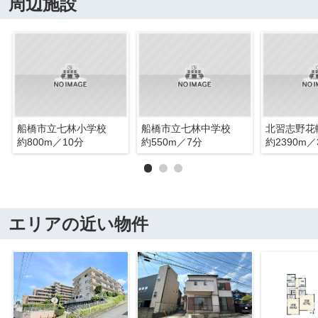
周辺施設
船橋市立七林小学校
船橋市立七林中学校
北習志野花
約800m／10分
約550m／7分
約2390m／
エリアの近い物件