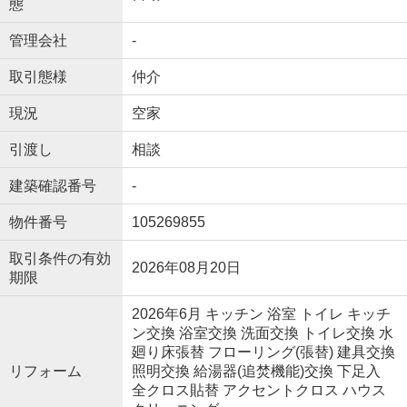
態
管理会社
-
取引態様
仲介
現況
空家
引渡し
相談
建築確認番号
-
物件番号
105269855
取引条件の有効
2026年08月20日
期限
2026年6月 キッチン 浴室 トイレ キッチ
ン交換 浴室交換 洗面交換 トイレ交換 水
廻り床張替 フローリング(張替) 建具交換
リフォーム
照明交換 給湯器(追焚機能)交換 下足入
全クロス貼替 アクセントクロス ハウス