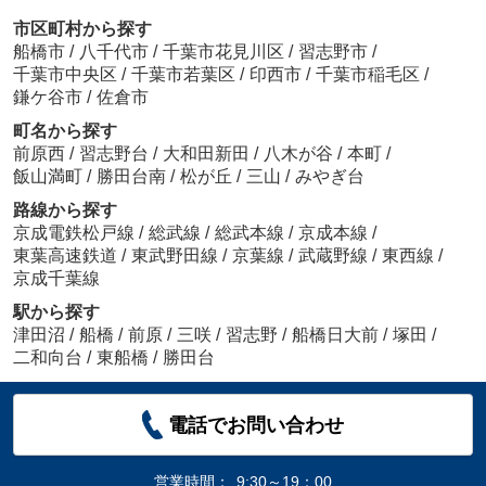
市区町村から探す
船橋市
/
八千代市
/
千葉市花見川区
/
習志野市
/
千葉市中央区
/
千葉市若葉区
/
印西市
/
千葉市稲毛区
/
鎌ケ谷市
/
佐倉市
町名から探す
前原西
/
習志野台
/
大和田新田
/
八木が谷
/
本町
/
飯山満町
/
勝田台南
/
松が丘
/
三山
/
みやぎ台
路線から探す
京成電鉄松戸線
/
総武線
/
総武本線
/
京成本線
/
東葉高速鉄道
/
東武野田線
/
京葉線
/
武蔵野線
/
東西線
/
京成千葉線
駅から探す
津田沼
/
船橋
/
前原
/
三咲
/
習志野
/
船橋日大前
/
塚田
/
二和向台
/
東船橋
/
勝田台
電話でお問い合わせ
営業時間：
9:30～19：00