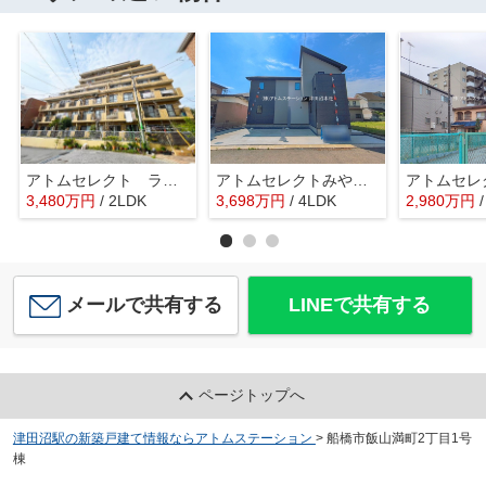
アトムセレクト ライオンズマンション船橋第三 1階
アトムセレクトみやぎ台５期 １号棟
3,480
万
円
/ 2LDK
3,698
万
円
/ 4LDK
2,980
万
円
メールで共有する
LINEで共有する
ページトップへ
津田沼駅の新築戸建て情報ならアトムステーション
>
船橋市飯山満町2丁目1号
棟