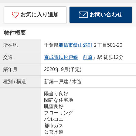
お気に入り追加
お問い合わせ
物件概要
所在地
千葉県
船橋市
飯山満町
２丁目501-20
交通
京成電鉄松戸線
「
前原
」駅 徒歩12分
築年月
2020年 9月(予定)
種別 / 構造
新築一戸建 / 木造
陽当り良好
閑静な住宅地
眺望良好
フローリング
バルコニー
都市ガス
公営水道