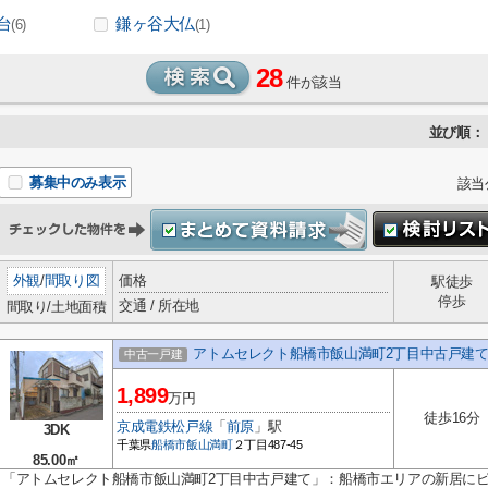
台
鎌ヶ谷大仏
(6)
(1)
28
件が該当
並び順：
募集中のみ表示
該当
外観
/
間取り図
価格
駅徒歩
停歩
交通 / 所在地
間取り/土地面積
アトムセレクト船橋市飯山満町2丁目中古戸建
中古一戸建
1,899
万円
徒歩16分
京成電鉄松戸線
「
前原
」駅
3DK
千葉県
船橋市
飯山満町
２丁目487-45
85.00㎡
「アトムセレクト船橋市飯山満町2丁目中古戸建て」：船橋市エリアの新居に