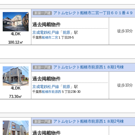
アトムセレクト船橋市二宮一丁目６０１番４９
新築一戸建
過去掲載物件
徒歩10分
京成電鉄松戸線
「
前原
」駅
4LDK
千葉県
船橋市
二宮
１丁目28-5
100.12㎡
アトムセレクト船橋市前原西１８期1号棟
新築一戸建
過去掲載物件
徒歩10分
京成電鉄松戸線
「
前原
」駅
4LDK
千葉県
船橋市
前原西
５丁目236-30
73.30㎡
アトムセレクト船橋市前原西１８期2号棟
新築一戸建
過去掲載物件