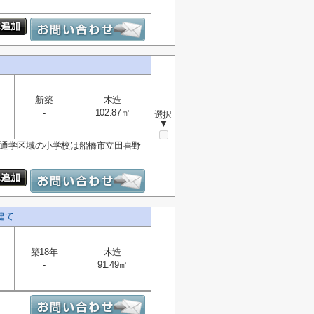
新築
木造
-
102.87㎡
選択
▼
。通学区域の小学校は船橋市立田喜野
建て
築18年
木造
-
91.49㎡