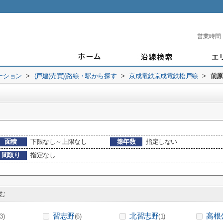
営業時間
ーション
>
(戸建(売買))路線・駅から探す
>
京成電鉄京成電鉄松戸線
>
前原
面積
下限なし～上限なし
築年数
指定しない
間取り
指定なし
む
習志野
北習志野
高根
(3)
(6)
(1)