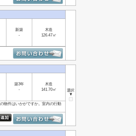
新築
木造
-
126.47㎡
築3年
木造
-
141.70㎡
選択
▼
㎡の物件はいかがですか。室内の行動