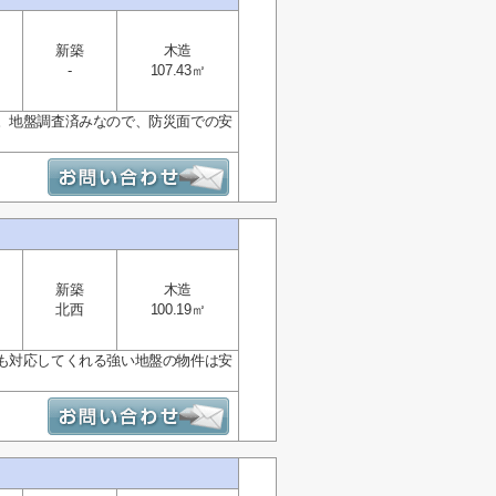
新築
木造
-
107.43㎡
。地盤調査済みなので、防災面での安
新築
木造
北西
100.19㎡
も対応してくれる強い地盤の物件は安