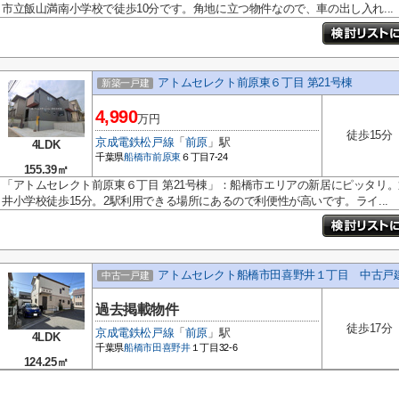
市立飯山満南小学校で徒歩10分です。角地に立つ物件なので、車の出し入れ...
アトムセレクト前原東６丁目 第21号棟
新築一戸建
4,990
万円
徒歩15分
京成電鉄松戸線
「
前原
」駅
4LDK
千葉県
船橋市
前原東
６丁目7-24
155.39㎡
「アトムセレクト前原東６丁目 第21号棟」：船橋市エリアの新居にピッタリ
井小学校徒歩15分。2駅利用できる場所にあるので利便性が高いです。ライ...
アトムセレクト船橋市田喜野井１丁目 中古戸
中古一戸建
過去掲載物件
徒歩17分
京成電鉄松戸線
「
前原
」駅
4LDK
千葉県
船橋市
田喜野井
１丁目32-6
124.25㎡