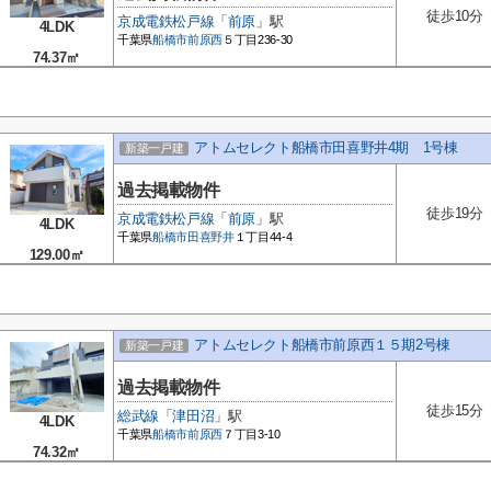
徒歩10分
京成電鉄松戸線
「
前原
」駅
4LDK
千葉県
船橋市
前原西
５丁目236-30
74.37㎡
アトムセレクト船橋市田喜野井4期 1号棟
新築一戸建
過去掲載物件
徒歩19分
京成電鉄松戸線
「
前原
」駅
4LDK
千葉県
船橋市
田喜野井
１丁目44-4
129.00㎡
アトムセレクト船橋市前原西１５期2号棟
新築一戸建
過去掲載物件
徒歩15分
総武線
「
津田沼
」駅
4LDK
千葉県
船橋市
前原西
７丁目3-10
74.32㎡