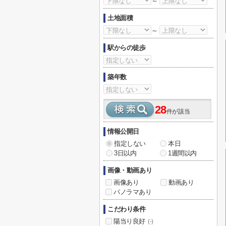
～
土地面積
～
駅からの徒歩
築年数
28
件が該当
情報公開日
指定しない
本日
3日以内
1週間以内
画像・動画あり
画像あり
動画あり
パノラマあり
こだわり条件
陽当り良好
(-)