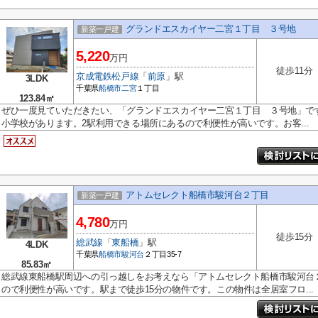
グランドエスカイヤー二宮１丁目 ３号地
新築一戸建
5,220
万円
徒歩11分
京成電鉄松戸線
「
前原
」駅
3LDK
千葉県
船橋市
二宮
１丁目
123.84㎡
ぜひ一度見ていただきたい、「グランドエスカイヤー二宮１丁目 ３号地」で
小学校があります。2駅利用できる場所にあるので利便性が高いです。お客...
アトムセレクト船橋市駿河台２丁目
新築一戸建
4,780
万円
徒歩15分
総武線
「
東船橋
」駅
4LDK
千葉県
船橋市
駿河台
２丁目35-7
85.83㎡
総武線東船橋駅周辺への引っ越しをお考えなら「アトムセレクト船橋市駿河台
ので利便性が高いです。駅まで徒歩15分の物件です。この物件は全居室フロ...