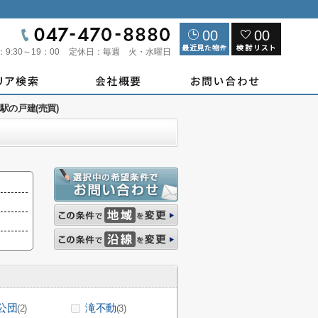
00
00
：
9:30～19：00
定休日：
毎週 火・水曜日
駅の戸建(売買)
公団
滝不動
(2)
(3)