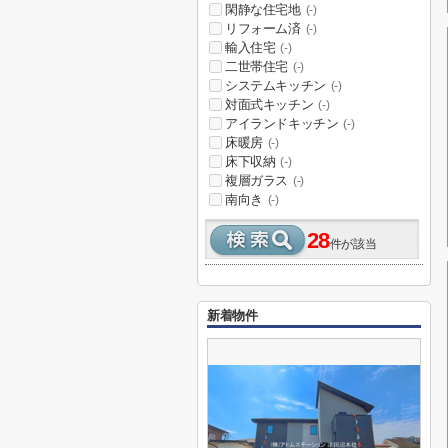
閑静な住宅地
(-)
リフォーム済
(-)
輸入住宅
(-)
二世帯住宅
(-)
システムキッチン
(-)
対面式キッチン
(-)
アイランドキッチン
(-)
床暖房
(-)
床下収納
(-)
複層ガラス
(-)
南向き
(-)
28
件が該当
新着物件