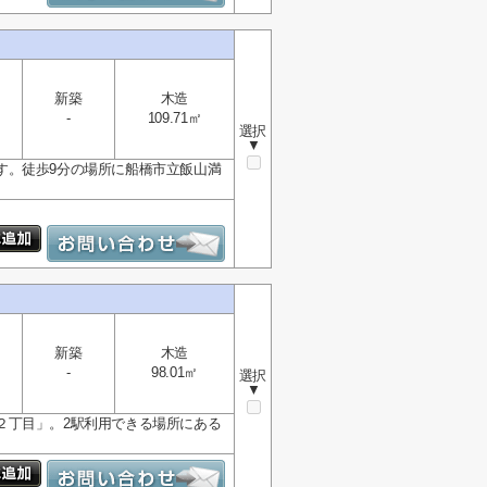
新築
木造
-
109.71㎡
選択
▼
す。徒歩9分の場所に船橋市立飯山満
新築
木造
-
98.01㎡
選択
▼
２丁目」。2駅利用できる場所にある