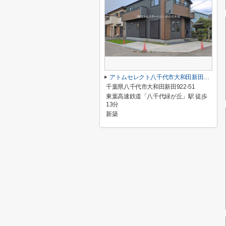
アトムセレクト八千代市大和田新田２期１号棟
千葉県八千代市大和田新田922-51
東葉高速鉄道「八千代緑が丘」駅 徒歩
13分
新築