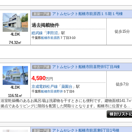
アトムセレクト船橋市前原西１５期１号棟
新築一戸建
過去掲載物件
徒歩15分
総武線
「
津田沼
」駅
4LDK
千葉県
船橋市
前原西
７丁目3-10
74.32㎡
アトムセレクト船橋市田喜野井5丁目A棟
中古一戸建
4,590
万円
徒歩7分
京成電鉄松戸線
「
薬園台
」駅
4LDK
千葉県
船橋市
田喜野井
５丁目6
116.51㎡
浴室乾燥機のあるお風呂場は洗濯物を干すときにも便利です。建物面積141.7
拠点であるリビングに階段を配置した間取りとなります。船橋市に位置する...
アトムセレクト船橋市前原東6丁目1号棟
新築一戸建