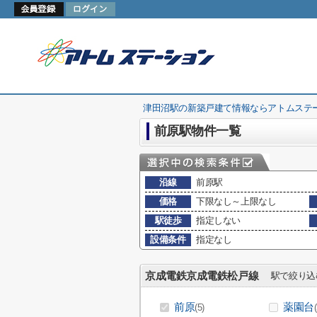
津田沼駅の新築戸建て情報ならアトムステ
前原駅物件一覧
沿線
前原駅
価格
下限なし～上限なし
駅徒歩
指定しない
設備条件
指定なし
京成電鉄京成電鉄松戸線
駅で絞り込
前原
薬園台
(5)