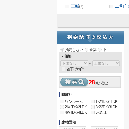
三咲
二和向
(7)
指定しない
新築
中古
▼価格
～
値下げ物件
28
件が該当
間取り
ワンルーム
1K/1DK/1LDK
2K/2DK/2LDK
3K/3DK/3LDK
4K/4DK/4LDK
5K以上
建物面積