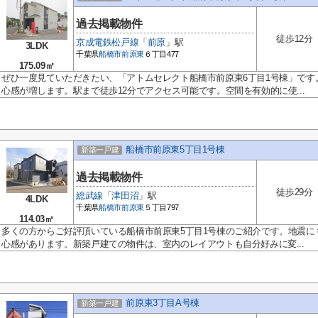
過去掲載物件
徒歩12分
京成電鉄松戸線
「
前原
」駅
3LDK
千葉県
船橋市
前原東
６丁目477
175.09㎡
ぜひ一度見ていただきたい、「アトムセレクト船橋市前原東6丁目1号棟」です
心感が増します。駅まで徒歩12分でアクセス可能です。空間を有効的に使...
船橋市前原東5丁目1号棟
新築一戸建
過去掲載物件
徒歩29分
総武線
「
津田沼
」駅
4LDK
千葉県
船橋市
前原東
５丁目797
114.03㎡
多くの方からご好評頂いている船橋市前原東5丁目1号棟のご紹介です。地震に
心感があります。新築戸建ての物件は、室内のレイアウトも自分好みに変...
前原東3丁目A号棟
新築一戸建