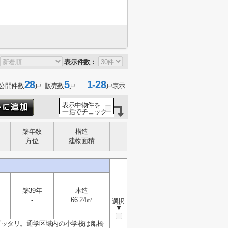
表示件数：
28
5
1-28
公開件数
戸 販売数
戸
戸表示
表示中物件を
一括でチェック
築年数
構造
方位
建物面積
て
築39年
木造
-
66.24㎡
選択
▼
ピッタリ。通学区域内の小学校は船橋