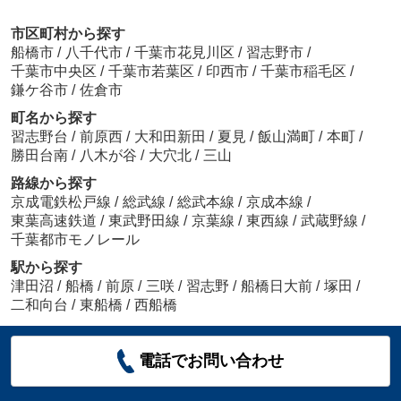
市区町村から探す
船橋市
/
八千代市
/
千葉市花見川区
/
習志野市
/
千葉市中央区
/
千葉市若葉区
/
印西市
/
千葉市稲毛区
/
鎌ケ谷市
/
佐倉市
町名から探す
習志野台
/
前原西
/
大和田新田
/
夏見
/
飯山満町
/
本町
/
勝田台南
/
八木が谷
/
大穴北
/
三山
路線から探す
京成電鉄松戸線
/
総武線
/
総武本線
/
京成本線
/
東葉高速鉄道
/
東武野田線
/
京葉線
/
東西線
/
武蔵野線
/
千葉都市モノレール
駅から探す
津田沼
/
船橋
/
前原
/
三咲
/
習志野
/
船橋日大前
/
塚田
/
二和向台
/
東船橋
/
西船橋
電話でお問い合わせ