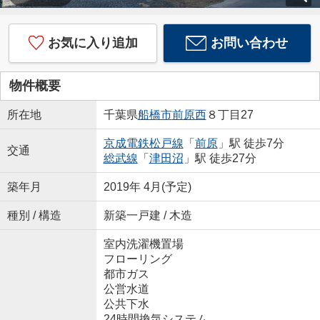
お気に入り追加
お問い合わせ
物件概要
所在地
千葉県
船橋市
前原西
８丁目27
京成電鉄松戸線
「
前原
」駅 徒歩7分
交通
総武線
「
津田沼
」駅 徒歩27分
築年月
2019年 4月(予定)
種別 / 構造
新築一戸建 / 木造
室内洗濯機置場
フローリング
都市ガス
公営水道
公共下水
24時間換気システム