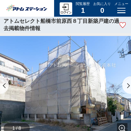
閲覧履歴
お気に入り
メニュー
1
0
アトムセレクト船橋市前原西８丁目新築戸建の過
去掲載物件情報
1 / 8