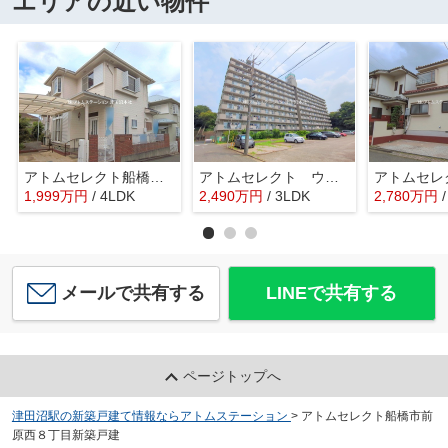
エリアの近い物件
アトムセレクト船橋市八木が谷２丁目 中古戸建て
アトムセレクト ウエルフェアグリーン船橋5階
1,999
万
円
/ 4LDK
2,490
万
円
/ 3LDK
2,780
万
円
メールで共有する
LINEで共有する
ページトップへ
津田沼駅の新築戸建て情報ならアトムステーション
>
アトムセレクト船橋市前
原西８丁目新築戸建