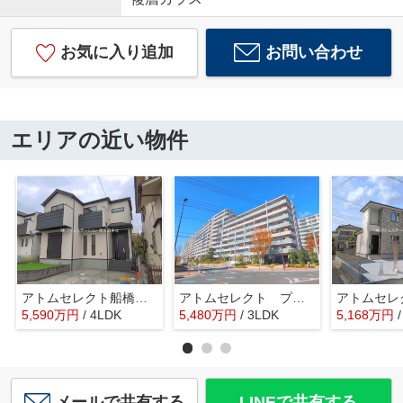
お気に入り追加
お問い合わせ
エリアの近い物件
アトムセレクト船橋市東船橋５丁目１２３８番 B号棟
アトムセレクト プレミスト船橋塚田１階
5,590
万
円
/ 4LDK
5,480
万
円
/ 3LDK
5,168
万
円
メールで共有する
LINEで共有する