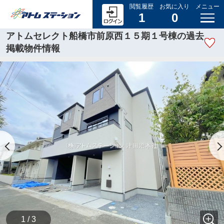
閲覧履歴
お気に入り
メニュー
1
0
アトムセレクト船橋市前原西１５期１号棟の過去
掲載物件情報
1 / 3