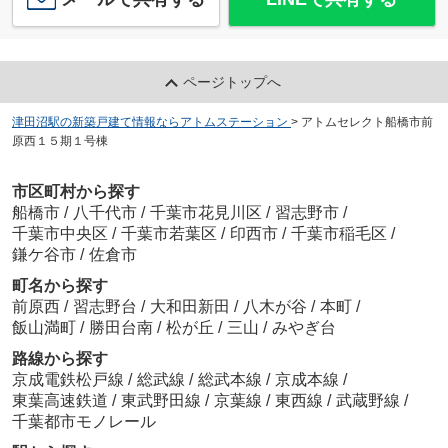
ページトップへ
津田沼駅の新築戸建て情報ならアトムステーション
>
アトムセレクト船橋市前
原西１５期１号棟
市区町村から探す
船橋市
/
八千代市
/
千葉市花見川区
/
習志野市
/
千葉市中央区
/
千葉市若葉区
/
印西市
/
千葉市稲毛区
/
鎌ケ谷市
/
佐倉市
町名から探す
前原西
/
習志野台
/
大和田新田
/
八木が谷
/
本町
/
飯山満町
/
勝田台南
/
松が丘
/
三山
/
みやぎ台
路線から探す
京成電鉄松戸線
/
総武線
/
総武本線
/
京成本線
/
東葉高速鉄道
/
東武野田線
/
京葉線
/
東西線
/
武蔵野線
/
千葉都市モノレール