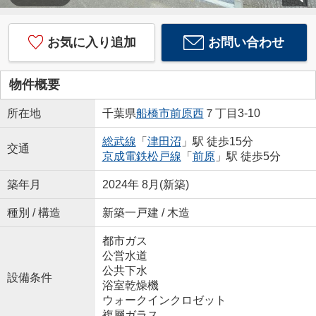
お気に入り追加
お問い合わせ
物件概要
所在地
千葉県
船橋市
前原西
７丁目3-10
総武線
「
津田沼
」駅 徒歩15分
交通
京成電鉄松戸線
「
前原
」駅 徒歩5分
築年月
2024年 8月(新築)
種別 / 構造
新築一戸建 / 木造
都市ガス
公営水道
公共下水
設備条件
浴室乾燥機
ウォークインクロゼット
複層ガラス