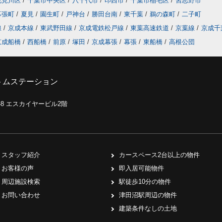
花見川区
/
千葉市中央区
/
八千代市
/
印西市
/
千葉市稲毛区
/
習志野市
幕張町
/
夏見
/
園生町
/
戸神台
/
勝田台南
/
東千葉
/
鵜の森町
/
二子町
線
/
京成本線
/
東武野田線
/
京成電鉄松戸線
/
東葉高速鉄道
/
京葉線
/
京成千
京成船橋
/
西船橋
/
前原
/
塚田
/
京成幕張
/
幕張
/
東船橋
/
高根公団
トムステーション
0-8 エスカイヤービル2階
スタッフ紹介
カースペース2台以上の物件
お客様の声
即入居可能物件
周辺施設検索
駅徒歩10分の物件
お問い合わせ
津田沼駅周辺の物件
建築条件なしの土地