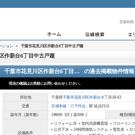
営業時間
ーション
>
千葉市花見川区作新台6丁目中古戸建
区作新台6丁目中古戸建
千葉市花見川区作新台6丁目中古戸建
の過去掲載物件情報
現況の確認はお気軽にお問い合わせください。
所在地
千葉県
千葉市花見川区
作新台
６丁目18-43
交通
京成本線
「
八千代台
」駅 徒歩21分
築年月（築年数）
1996年 3月 ( 築30年 )
種別/構
リフォーム済
室内洗濯機置場
フローリン
公共下水
24時間換気システム
電気有
ガ
設備条件