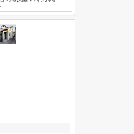
３口
浴室乾燥機
トイレ２ヶ所
ン