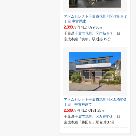
アトムセレクト千葉市花見川区作新台７
丁目 中古戸建
2,399
万円 4LDK/99.36㎡
千葉県
千葉市花見川区
作新台
７丁目
京成本線「実籾」駅 徒歩19分
アトムセレクト千葉市花見川区み春野3
丁目 中古戸建て
2,599
万円 4LDK/131.25㎡
千葉県
千葉市花見川区
み春野
３丁目
京成本線「勝田台」駅 徒歩37分