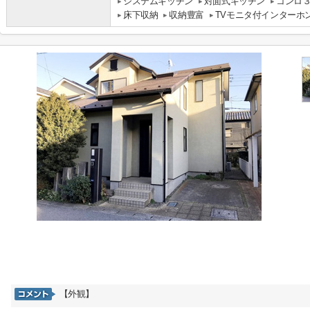
システムキッチン
対面式キッチン
コンロ
床下収納
収納豊富
TVモニタ付インターホ
【外観】