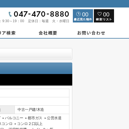
00
00
：
9:30～19：00
定休日：
毎週 火・水曜日
造
中古一戸建/木造
グ
バルコニー
都市ガス
公営水道
スコンロ
コンロ２口以上