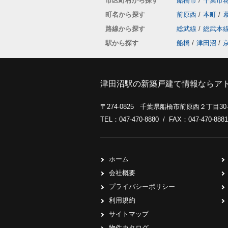
市区町村から探す
船橋市
/
千葉市
町名から探す
前原西
/
本町
/
路線から探す
総武線
/
総武本
駅から探す
船橋
/
津田沼
/
津田沼駅の新築戸建て情報ならア
〒274-0825 千葉県船橋市前原西２丁目3
TEL：047-470-8880 / FAX：047-470-8881
ホーム
会社概要
プライバシーポリシー
利用規約
サイトマップ
物件カタログ