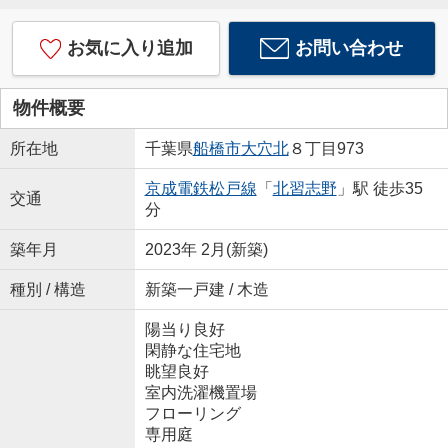
お気に入り追加
お問い合わせ
物件概要
所在地
千葉県
船橋市
大穴北
８丁目973
京成電鉄松戸線
「
北習志野
」駅 徒歩35
交通
分
築年月
2023年 2月(新築)
種別 / 構造
新築一戸建 / 木造
陽当り良好
閑静な住宅地
眺望良好
室内洗濯機置場
フローリング
専用庭