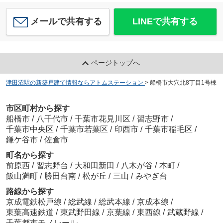
メールで共有する
LINEで共有する
ページトップへ
津田沼駅の新築戸建て情報ならアトムステーション
>
船橋市大穴北8丁目1号棟
市区町村から探す
船橋市
/
八千代市
/
千葉市花見川区
/
習志野市
/
千葉市中央区
/
千葉市若葉区
/
印西市
/
千葉市稲毛区
/
鎌ケ谷市
/
佐倉市
町名から探す
前原西
/
習志野台
/
大和田新田
/
八木が谷
/
本町
/
飯山満町
/
勝田台南
/
松が丘
/
三山
/
みやぎ台
路線から探す
京成電鉄松戸線
/
総武線
/
総武本線
/
京成本線
/
東葉高速鉄道
/
東武野田線
/
京葉線
/
東西線
/
武蔵野線
/
千葉都市モノレール