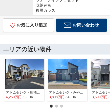
ウォークインクロゼット
収納豊富
複層ガラス
お気に入り追加
お問い合わせ
エリアの近い物件
アトムセレクト船橋市新高根３丁目中古戸建て
アトムセレクトみやぎ台５期 １号棟
4,250
万
円
/ 5LDK
3,898
万
円
/ 4LDK
3,590
万
円