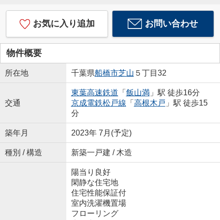
お気に入り追加
お問い合わせ
物件概要
所在地
千葉県
船橋市
芝山
５丁目32
東葉高速鉄道
「
飯山満
」駅 徒歩16分
交通
京成電鉄松戸線
「
高根木戸
」駅 徒歩15
分
築年月
2023年 7月(予定)
種別 / 構造
新築一戸建 / 木造
陽当り良好
閑静な住宅地
住宅性能保証付
室内洗濯機置場
フローリング