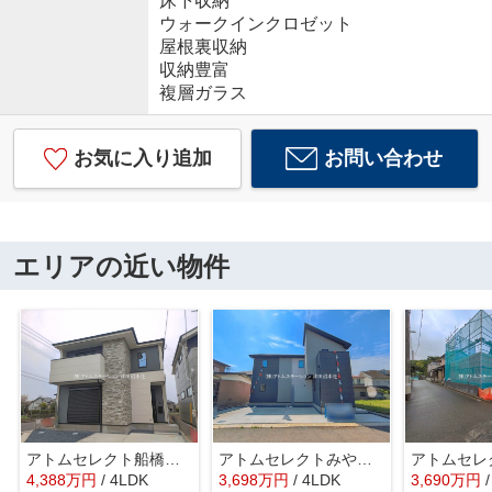
床下収納
ウォークインクロゼット
屋根裏収納
収納豊富
複層ガラス
お気に入り追加
お問い合わせ
エリアの近い物件
アトムセレクト船橋市芝山9期 1号棟
アトムセレクトみやぎ台５期 １号棟
4,388
万
円
/ 4LDK
3,698
万
円
/ 4LDK
3,690
万
円