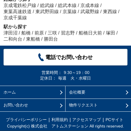
京成電鉄松戸線
/
総武線
/
総武本線
/
京成本線
/
東葉高速鉄道
/
東武野田線
/
京葉線
/
武蔵野線
/
東西線
/
京成千葉線
駅から探す
津田沼
/
船橋
/
前原
/
三咲
/
習志野
/
船橋日大前
/
塚田
/
二和向台
/
東船橋
/
勝田台
電話でお問い合わせ
営業時間：
9:30～19：00
定休日：
毎週 火・水曜日
ホーム
会社概要
お問い合わせ
物件リクエスト
プライバシーポリシー
利用規約
アクセスマップ
PCサイト
Copyright(c) 株式会社 アトムステーション All rights reserved.