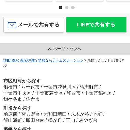
メールで共有する
LINEで共有する
ページトップへ
津田沼駅の新築戸建て情報ならアトムステーション
>
船橋市芝山5丁目2期1号
棟
市区町村から探す
船橋市
/
八千代市
/
千葉市花見川区
/
習志野市
/
千葉市中央区
/
千葉市若葉区
/
印西市
/
千葉市稲毛区
/
鎌ケ谷市
/
佐倉市
町名から探す
前原西
/
習志野台
/
大和田新田
/
八木が谷
/
本町
/
飯山満町
/
勝田台南
/
松が丘
/
三山
/
みやぎ台
路線から探す