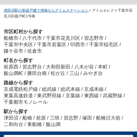
津田沼駅の新築戸建て情報ならアトムステーション
>
アトムセレクト千葉市花
見川区横戸町1号棟
市区町村から探す
船橋市
/
八千代市
/
千葉市花見川区
/
習志野市
/
千葉市中央区
/
千葉市若葉区
/
印西市
/
千葉市稲毛区
/
鎌ケ谷市
/
佐倉市
町名から探す
前原西
/
習志野台
/
大和田新田
/
八木が谷
/
本町
/
飯山満町
/
勝田台南
/
松が丘
/
三山
/
みやぎ台
路線から探す
京成電鉄松戸線
/
総武線
/
総武本線
/
京成本線
/
東葉高速鉄道
/
東武野田線
/
京葉線
/
東西線
/
武蔵野線
/
千葉都市モノレール
駅から探す
津田沼
/
船橋
/
前原
/
三咲
/
習志野
/
塚田
/
船橋日大前
/
二和向台
/
東船橋
/
飯山満