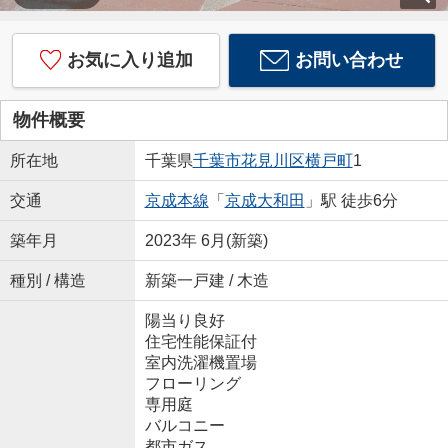
お気に入り追加
お問い合わせ
物件概要
所在地
千葉県
千葉市花見川区
横戸町
1
交通
京成本線
「
京成大和田
」駅 徒歩6分
築年月
2023年 6月(新築)
種別 / 構造
新築一戸建 / 木造
陽当り良好
住宅性能保証付
室内洗濯機置場
フローリング
専用庭
バルコニー
都市ガス