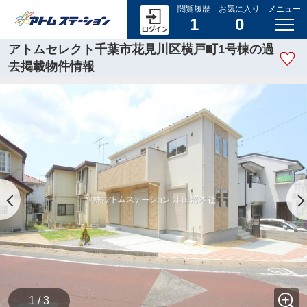
閲覧履歴
お気に入り
メニュー
1
0
アトムセレクト千葉市花見川区横戸町1号棟の過
去掲載物件情報
1 / 3