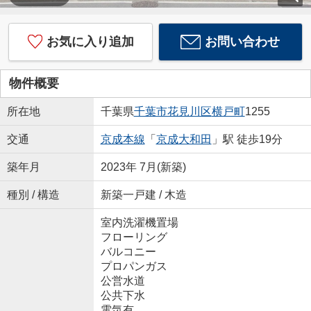
お気に入り追加
お問い合わせ
物件概要
所在地
千葉県
千葉市花見川区
横戸町
1255
交通
京成本線
「
京成大和田
」駅 徒歩19分
築年月
2023年 7月(新築)
種別 / 構造
新築一戸建 / 木造
室内洗濯機置場
フローリング
バルコニー
プロパンガス
公営水道
公共下水
電気有