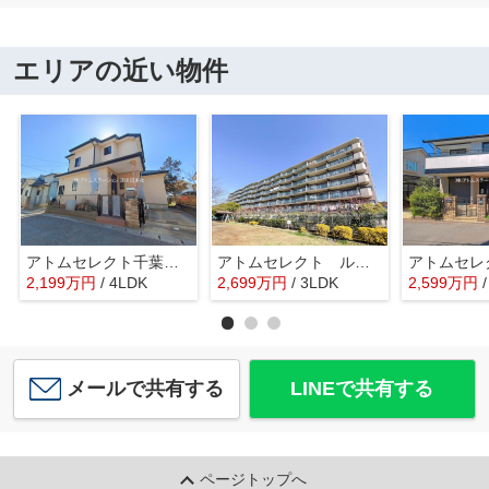
エリアの近い物件
アトムセレクト千葉市花見川区千種町 中古戸建て
アトムセレクト ルネ幕張 1階
2,199
万
円
/ 4LDK
2,699
万
円
/ 3LDK
2,599
万
円
メールで共有する
LINEで共有する
ページトップへ