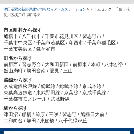
津田沼駅の新築戸建て情報ならアトムステーション
>
アトムセレクト千葉市花
見川区横戸町1期1号棟
市区町村から探す
船橋市
/
八千代市
/
千葉市花見川区
/
習志野市
/
千葉市中央区
/
千葉市若葉区
/
印西市
/
千葉市稲毛区
/
千葉市美浜区
/
鎌ケ谷市
町名から探す
前原西
/
習志野台
/
大和田新田
/
前原東
/
本町
/
八木が谷
/
飯山満町
/
勝田台南
/
夏見
/
三山
路線から探す
京成電鉄松戸線
/
総武線
/
総武本線
/
京成本線
/
東葉高速鉄道
/
東武野田線
/
京葉線
/
京成千葉線
/
千葉都市モノレール
/
武蔵野線
駅から探す
津田沼
/
船橋
/
前原
/
三咲
/
習志野
/
船橋日大前
/
二和向台
/
塚田
/
東船橋
/
八千代緑が丘