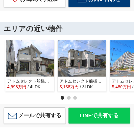
エリアの近い物件
アトムセレクト船橋市夏見１２期 １号棟
アトムセレクト船橋市飯山満町7期 1号棟
4,998
万
円
/ 4LDK
5,168
万
円
/ 3LDK
5,480
万
円
メールで共有する
LINEで共有する