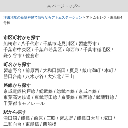
ページトップへ
津田沼駅の新築戸建て情報ならアトムステーション
>
アトムセレクト東船橋4
号棟
市区町村から探す
船橋市
/
八千代市
/
千葉市花見川区
/
習志野市
/
千葉市中央区
/
千葉市若葉区
/
印西市
/
千葉市稲毛区
/
鎌ケ谷市
/
佐倉市
町名から探す
習志野台
/
前原西
/
大和田新田
/
夏見
/
飯山満町
/
本町
/
勝田台南
/
八木が谷
/
大穴北
/
三山
路線から探す
京成電鉄松戸線
/
総武線
/
総武本線
/
京成本線
/
東葉高速鉄道
/
東武野田線
/
京葉線
/
東西線
/
武蔵野線
/
千葉都市モノレール
駅から探す
津田沼
/
船橋
/
前原
/
三咲
/
習志野
/
船橋日大前
/
塚田
/
二和向台
/
東船橋
/
西船橋