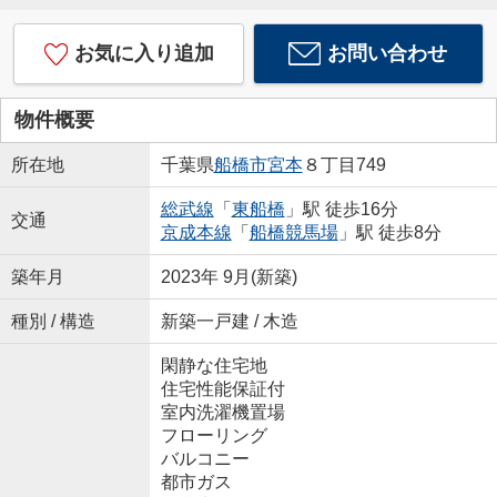
お気に入り追加
お問い合わせ
物件概要
所在地
千葉県
船橋市
宮本
８丁目749
総武線
「
東船橋
」駅 徒歩16分
交通
京成本線
「
船橋競馬場
」駅 徒歩8分
築年月
2023年 9月(新築)
種別 / 構造
新築一戸建 / 木造
閑静な住宅地
住宅性能保証付
室内洗濯機置場
フローリング
バルコニー
都市ガス