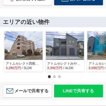
エリアの近い物件
アトムセレクト西船橋パーク・ホームズ２階
アトムセレクトみやぎ台2丁目１号棟
3,280
万
円
/ 3LDK
3,390
万
円
/ 4LDK
3,690
万
円
メールで共有する
LINEで共有する