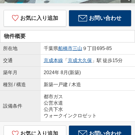
お気に入り追加
お問い合わせ
物件概要
所在地
千葉県
船橋市
三山
９丁目695-85
交通
京成本線
「
京成大久保
」駅 徒歩15分
築年月
2024年 8月(新築)
種別 / 構造
新築一戸建 / 木造
都市ガス
公営水道
設備条件
公共下水
ウォークインクロゼット
お気に入り追加
お問い合わせ