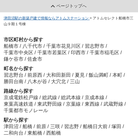
ページトップへ
津田沼駅の新築戸建て情報ならアトムステーション
>
アトムセレクト船橋市三
山９期１号棟
市区町村から探す
船橋市
/
八千代市
/
千葉市花見川区
/
習志野市
/
千葉市中央区
/
千葉市若葉区
/
印西市
/
千葉市稲毛区
/
鎌ケ谷市
/
佐倉市
町名から探す
習志野台
/
前原西
/
大和田新田
/
夏見
/
飯山満町
/
本町
/
勝田台南
/
八木が谷
/
大穴北
/
三山
路線から探す
京成電鉄松戸線
/
総武線
/
総武本線
/
京成本線
/
東葉高速鉄道
/
東武野田線
/
京葉線
/
東西線
/
武蔵野線
/
千葉都市モノレール
駅から探す
津田沼
/
船橋
/
前原
/
三咲
/
習志野
/
船橋日大前
/
塚田
/
二和向台
/
東船橋
/
西船橋