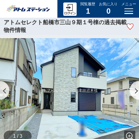
閲覧履歴
お気に入り
メニュー
1
0
アトムセレクト船橋市三山９期１号棟の過去掲載
物件情報
1 / 3