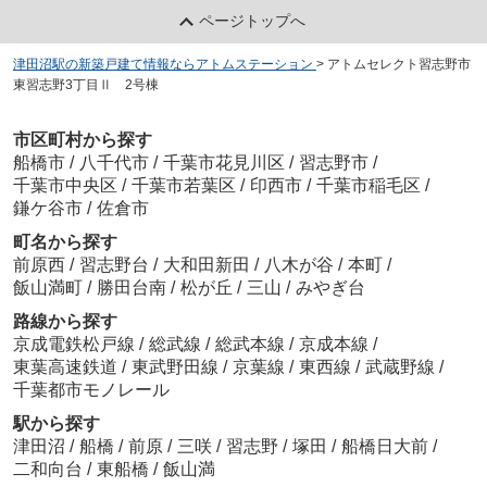
ページトップへ
津田沼駅の新築戸建て情報ならアトムステーション
>
アトムセレクト習志野市
東習志野3丁目Ⅱ 2号棟
市区町村から探す
船橋市
/
八千代市
/
千葉市花見川区
/
習志野市
/
千葉市中央区
/
千葉市若葉区
/
印西市
/
千葉市稲毛区
/
鎌ケ谷市
/
佐倉市
町名から探す
前原西
/
習志野台
/
大和田新田
/
八木が谷
/
本町
/
飯山満町
/
勝田台南
/
松が丘
/
三山
/
みやぎ台
路線から探す
京成電鉄松戸線
/
総武線
/
総武本線
/
京成本線
/
東葉高速鉄道
/
東武野田線
/
京葉線
/
東西線
/
武蔵野線
/
千葉都市モノレール
駅から探す
津田沼
/
船橋
/
前原
/
三咲
/
習志野
/
塚田
/
船橋日大前
/
二和向台
/
東船橋
/
飯山満