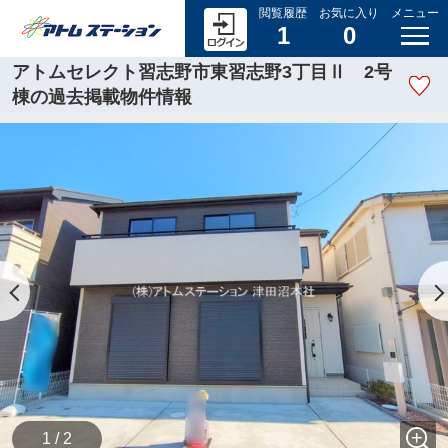
閲覧履歴
お気に入り
メニュー
1
0
アトムセレクト習志野市東習志野3丁目Ⅱ 2号
棟の過去掲載物件情報
1 / 2