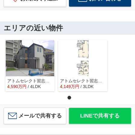
エリアの近い物件
アトムセレクト習志野市東習志野3丁目176番A号棟
アトムセレクト習志野市袖ケ浦6丁目中古戸建て
4,590
万
円
/ 4LDK
4,149
万
円
/ 3LDK
メールで共有する
LINEで共有する