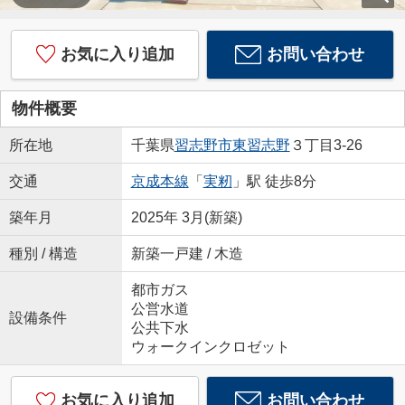
お気に入り追加
お問い合わせ
物件概要
所在地
千葉県
習志野市
東習志野
３丁目3-26
交通
京成本線
「
実籾
」駅 徒歩8分
築年月
2025年 3月(新築)
種別 / 構造
新築一戸建 / 木造
都市ガス
公営水道
設備条件
公共下水
ウォークインクロゼット
お気に入り追加
お問い合わせ